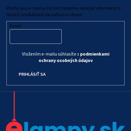
i
Vložte svoj e-mail a my Vám budeme zasielať informácie o
e
nových produktoch na našom e-shope.
Email
Vložením e-mailu súhlasíte s
podmienkami
ochrany osobných údajov
PRIHLÁSIŤ SA