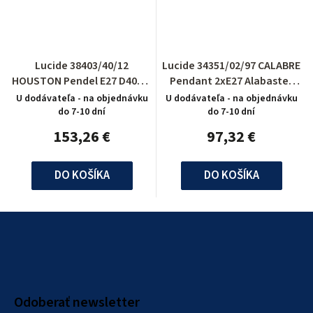
Lucide 38403/40/12
Lucide 34351/02/97 CALABRE
HOUSTON Pendel E27 D40cm
Pendant 2xE27 Alabaster
Opaal Glas/Zilv
Glass/Rust
U dodávateľa - na objednávku
U dodávateľa - na objednávku
do 7-10 dní
do 7-10 dní
153,26 €
97,32 €
DO KOŠÍKA
DO KOŠÍKA
Z
á
p
ä
Odoberať newsletter
t