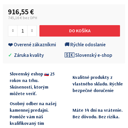
916,55 €
745,16 € bez DPH
Jednotková cena:
DO KOŠÍKA
❤️ Overené zákazníkmi
🚚 Rýchle odoslanie
✓
Záruka kvality
🇸🇰 Slovenský e-shop
Slovenský eshop
25
Kvalitné produkty z
rokov na trhu.
vlastného skladu. Rýchle
Skúsenosti, ktorým
bezpečné doručenie
môžete veriť.
Osobný odber na našej
kamennej predajni.
Máte 14 dní na vrátenie.
Pomôže vám náš
Bez dôvodu. Bez rizika.
kvalifikovaný tím