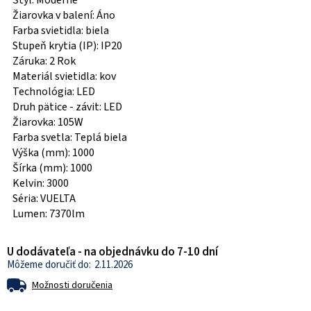
Štýl: Moderné
Žiarovka v balení: Áno
Farba svietidla: biela
Stupeň krytia (IP): IP20
Záruka: 2 Rok
Materiál svietidla: kov
Technológia: LED
Druh pätice - závit: LED
Žiarovka: 105W
Farba svetla: Teplá biela
Výška (mm): 1000
Šírka (mm): 1000
Kelvin: 3000
Séria: VUELTA
Lumen: 7370lm
U dodávateľa - na objednávku do 7-10 dní
2.11.2026
Možnosti doručenia