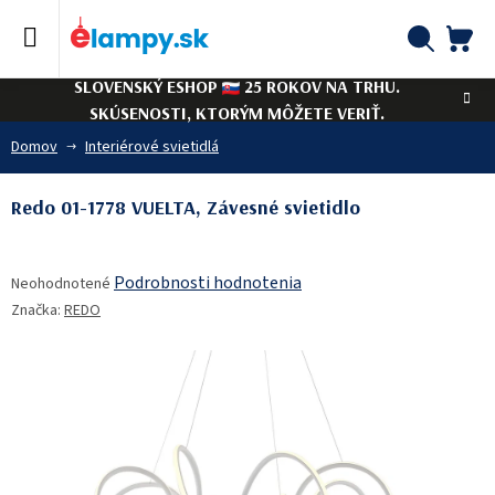
Prejsť
na
obsah
NÁ
Hľadať
SLOVENSKÝ ESHOP
25 ROKOV NA TRHU.
KO
SKÚSENOSTI, KTORÝM MÔŽETE VERIŤ.
Domov
Interiérové svietidlá
Redo 01-1778 VUELTA, Závesné svietidlo
Priemerné
Podrobnosti hodnotenia
Neohodnotené
hodnotenie
Značka:
REDO
produktu
je
0,0
z
5
hviezdičiek.