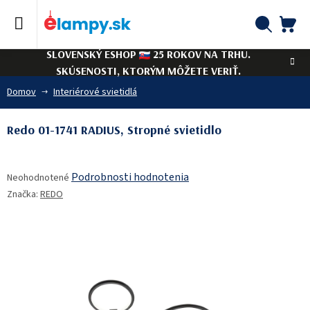
Prejsť
na
obsah
NÁ
Hľadať
SLOVENSKÝ ESHOP
25 ROKOV NA TRHU.
KO
SKÚSENOSTI, KTORÝM MÔŽETE VERIŤ.
Domov
Interiérové svietidlá
Redo 01-1741 RADIUS, Stropné svietidlo
Priemerné
Podrobnosti hodnotenia
Neohodnotené
hodnotenie
Značka:
REDO
produktu
je
0,0
z
5
hviezdičiek.