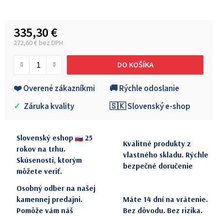
335,30 €
272,60 € bez DPH
Jednotková cena:
DO KOŠÍKA
❤️ Overené zákazníkmi
🚚 Rýchle odoslanie
✓
Záruka kvality
🇸🇰 Slovenský e-shop
Slovenský eshop
25
Kvalitné produkty z
rokov na trhu.
vlastného skladu. Rýchle
Skúsenosti, ktorým
bezpečné doručenie
môžete veriť.
Osobný odber na našej
kamennej predajni.
Máte 14 dní na vrátenie.
Pomôže vám náš
Bez dôvodu. Bez rizika.