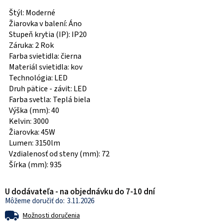
Štýl: Moderné
Žiarovka v balení: Áno
Stupeň krytia (IP): IP20
Záruka: 2 Rok
Farba svietidla: čierna
Materiál svietidla: kov
Technológia: LED
Druh pätice - závit: LED
Farba svetla: Teplá biela
Výška (mm): 40
Kelvin: 3000
Žiarovka: 45W
Lumen: 3150lm
Vzdialenosť od steny (mm): 72
Šírka (mm): 935
U dodávateľa - na objednávku do 7-10 dní
3.11.2026
Možnosti doručenia