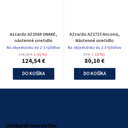
Azzardo AZ2569 SNAKE,
AZzardo AZ2715 Ancona,
nástenné svietidlo
Nástenné svietidlo
Na objednávku do 2-3 týždňov
Na objednávku do 2-3 týždňov
138,38 €
(–10 %)
89 €
(–10 %)
124,54 €
80,10 €
DO KOŠÍKA
DO KOŠÍKA
Z
á
p
ä
Odoberať newsletter