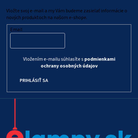
t
i
Vložte svoj e-mail a my Vám budeme zasielať informácie o
e
nových produktoch na našom e-shope.
Email
Vložením e-mailu súhlasíte s
podmienkami
ochrany osobných údajov
PRIHLÁSIŤ SA