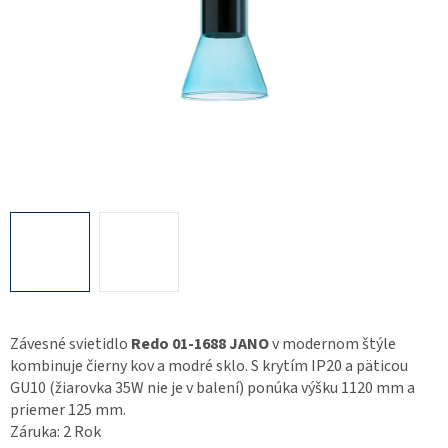
Závesné svietidlo
Redo 01-1688 JANO
v modernom štýle
kombinuje čierny kov a modré sklo. S krytím IP20 a päticou
GU10 (žiarovka 35W nie je v balení) ponúka výšku 1120 mm a
priemer 125 mm.
Záruka: 2 Rok