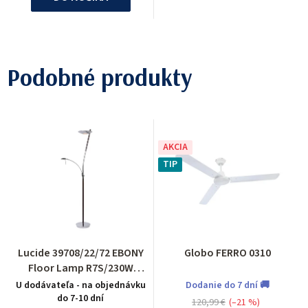
Podobné produkty
AKCIA
TIP
Lucide 39708/22/72 EBONY
Globo FERRO 0310
Floor Lamp R7S/230W
Reading G9/33W H186cm
U dodávateľa - na objednávku
Dodanie do 7 dní 🚚
do 7-10 dní
120,99 €
(–21 %)