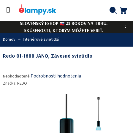
Prejsť
na
obsah
NÁ
Hľadať
SLOVENSKÝ ESHOP
25 ROKOV NA TRHU.
KO
SKÚSENOSTI, KTORÝM MÔŽETE VERIŤ.
Domov
Interiérové svietidlá
Redo 01-1688 JANO, Závesné svietidlo
Priemerné
Podrobnosti hodnotenia
Neohodnotené
hodnotenie
Značka:
REDO
produktu
je
0,0
z
5
hviezdičiek.