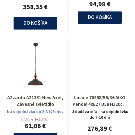
94,98 €
358,35 €
DO KOŠÍKA
DO KOŠÍKA
AZzardo AZ1351 New Axel,
Lucide 70468/58/36 AIKO
Závesné svietidlo
Pendel 4xE27 D58 H120cm
Zilvergrijs
Na objednávku do 2-3 týždňov
U dodávateľa - na objednávku
do 7-10 dní
67,85 €
(–10 %)
61,06 €
276,89 €