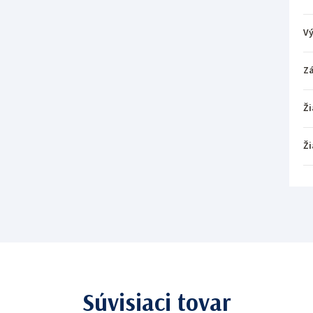
V
Z
Ži
Ži
Súvisiaci tovar