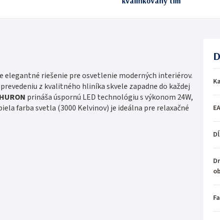
kvalifikovaný tím
D
 elegantné riešenie pre osvetlenie moderných interiérov.
Ka
revedeniu z kvalitného hliníka skvele zapadne do každej
a HURON
prináša úspornú LED technológiu s výkonom 24W,
ela farba svetla (3000 Kelvinov) je ideálna pre relaxačné
E
Dĺ
Dr
o
Fa