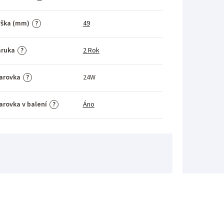
ýška (mm)
49
?
áruka
2 Rok
?
arovka
24W
?
arovka v balení
Áno
?