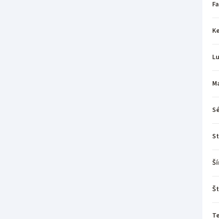
Fa
Ke
L
Ma
Sé
St
Ší
Št
T