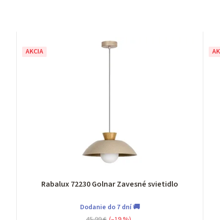
AKCIA
AK
Rabalux 72230 Golnar Zavesné svietidlo
Dodanie do 7 dní 🚚
45,99 €
(–19 %)