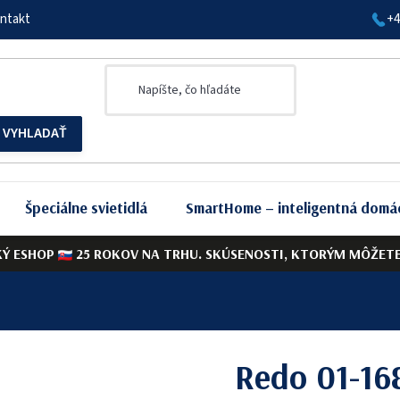
ntakt
+4
Špeciálne svietidlá
SmartHome – inteligentná domá
KÝ ESHOP
25 ROKOV NA TRHU. SKÚSENOSTI, KTORÝM MÔŽETE 
Redo 01-16