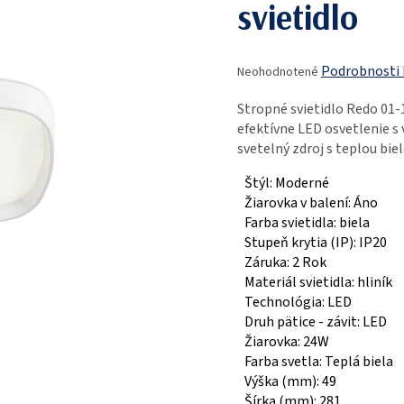
svietidlo
Priemerné
Podrobnosti
Neohodnotené
hodnotenie
produktu
Stropné svietidlo Redo 0
je
efektívne LED osvetlenie s
0,0
svetelný zdroj s teplou bie
z
5
Štýl: Moderné
hviezdičiek.
Žiarovka v balení: Áno
Farba svietidla: biela
Stupeň krytia (IP): IP20
Záruka: 2 Rok
Materiál svietidla: hliník
Technológia: LED
Druh pätice - závit: LED
Žiarovka: 24W
Farba svetla: Teplá biela
Výška (mm): 49
Šírka (mm): 281