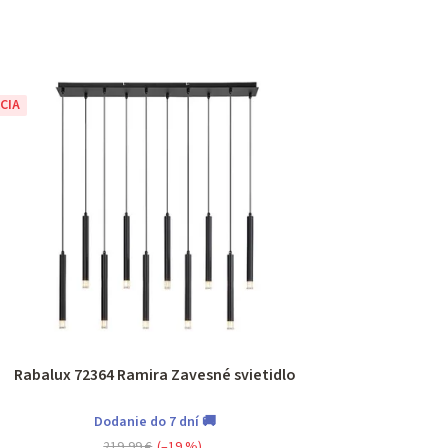
CIA
Rabalux 72364 Ramira Zavesné svietidlo
Dodanie do 7 dní 🚚
219,99 €
(–19 %)