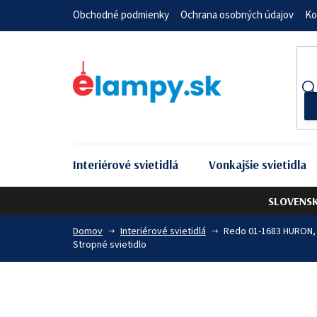
Prejsť
Obchodné podmienky
Ochrana osobných údajov
Ko
na
obsah
Interiérové svietidlá
Vonkajšie svietidla
SLOVENS
Domov
Interiérové svietidlá
Redo 01-1683 HURON,
Stropné svietidlo