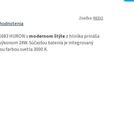
Značka:
REDO
 hodnotenia
1-1683 HURON v
modernom štýle
z hliníka prináša
 výkonom 24W. Súčasťou balenia je integrovaný
lou farbou svetla 3000 K.