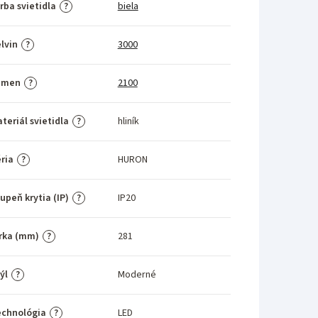
rba svietidla
biela
?
lvin
3000
?
umen
2100
?
teriál svietidla
hliník
?
ria
HURON
?
upeň krytia (IP)
IP20
?
rka (mm)
281
?
ýl
Moderné
?
echnológia
LED
?