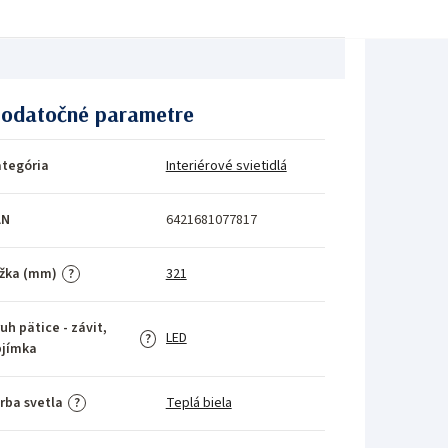
odatočné parametre
tegória
Interiérové svietidlá
AN
6421681077817
žka (mm)
321
?
uh pätice - závit,
LED
?
bjímka
rba svetla
Teplá biela
?