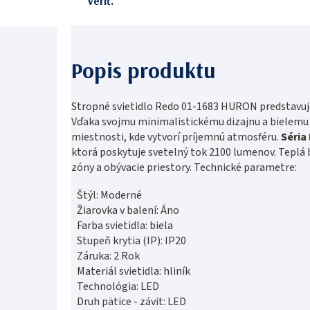
veriť.
Stropné svietidlo Redo 01-1683 HURON predstavuje
Vďaka svojmu minimalistickému dizajnu a bielemu p
miestnosti, kde vytvorí príjemnú atmosféru.
Séri
ktorá poskytuje svetelný tok 2100 lumenov. Teplá bi
zóny a obývacie priestory. Technické parametre:
Štýl: Moderné
Žiarovka v balení: Áno
Farba svietidla: biela
Stupeň krytia (IP): IP20
Záruka: 2 Rok
Materiál svietidla: hliník
Technológia: LED
Druh pätice - závit: LED