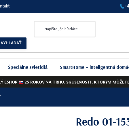
ntakt
+4
Špeciálne svietidlá
SmartHome – inteligentná domá
KÝ ESHOP
25 ROKOV NA TRHU. SKÚSENOSTI, KTORÝM MÔŽETE 
,
Redo 01-15