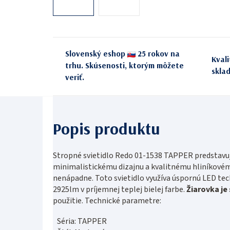
Slovenský eshop
25 rokov na
Kval
trhu. Skúsenosti, ktorým môžete
skla
veriť.
Stropné svietidlo Redo 01-1538 TAPPER predstavuj
minimalistickému dizajnu a kvalitnému hliníkovému
nenápadne. Toto svietidlo využíva úspornú LED te
2925lm v príjemnej teplej bielej farbe.
Žiarovka je
použitie. Technické parametre:
Séria: TAPPER