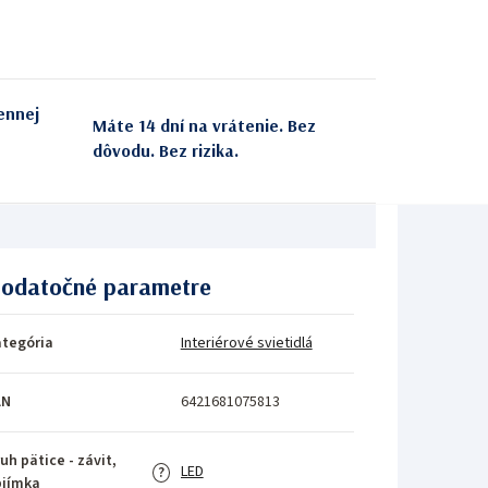
ennej
Máte 14 dní na vrátenie. Bez
dôvodu. Bez rizika.
odatočné parametre
tegória
Interiérové svietidlá
AN
6421681075813
uh pätice - závit,
LED
?
bjímka