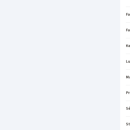
Fa
Fa
Ke
L
Ma
P
Sé
St