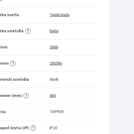
rba svetla
Teplá biela
rba svietidla
biela
?
lvin
3000
umen
2925lm
?
teriál svietidla
hliník
riemer (mm)
450
?
ria
TAPPER
upeň krytia (IP)
IP20
?