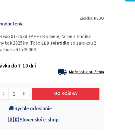
Značka:
REDO
 hodnotenia
Redo 01-1538 TAPPER v bielej farbe z hliníka
lný tok 2925lm. Toto
LED svietidlo
so zárukou 2
farbu svetla 3000K.
ávku do 7-10 dní
Možnosti doručenia
DO KOŠÍKA
🚚 Rýchle odoslanie
🇸🇰 Slovenský e-shop