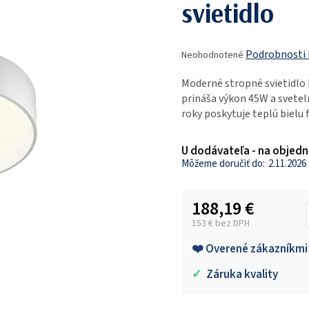
svietidlo
Priemerné
Podrobnosti
Neohodnotené
hodnotenie
produktu
Moderné stropné svietidlo 
je
prináša výkon 45W a svete
0,0
roky poskytuje teplú bielu 
z
5
hviezdičiek.
U dodávateľa - na objedn
2.11.2026
188,19 €
153 € bez DPH
Jednotková cena:
❤️ Overené zákazníkmi
✓
Záruka kvality