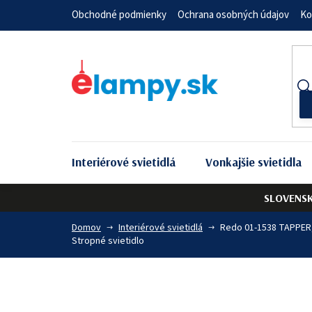
Prejsť
Obchodné podmienky
Ochrana osobných údajov
Ko
na
obsah
Interiérové svietidlá
Vonkajšie svietidla
SLOVENS
Domov
Interiérové svietidlá
Redo 01-1538 TAPPER
Stropné svietidlo