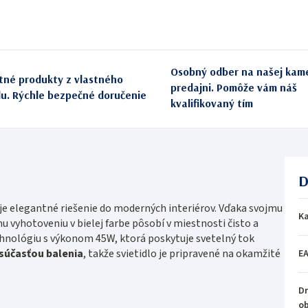
Osobný odber na našej kam
itné produkty z vlastného
predajni. Pomôže vám náš
du. Rýchle bezpečné doručenie
kvalifikovaný tím
D
e elegantné riešenie do moderných interiérov. Vďaka svojmu
Ka
 vyhotoveniu v bielej farbe pôsobí v miestnosti čisto a
chnológiu s výkonom 45W, ktorá poskytuje svetelný tok
 súčasťou balenia
, takže svietidlo je pripravené na okamžité
E
Dr
o