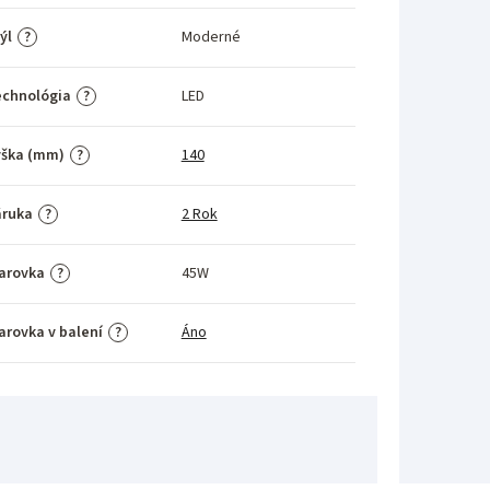
ýl
Moderné
?
echnológia
LED
?
ýška (mm)
140
?
áruka
2 Rok
?
arovka
45W
?
arovka v balení
Áno
?