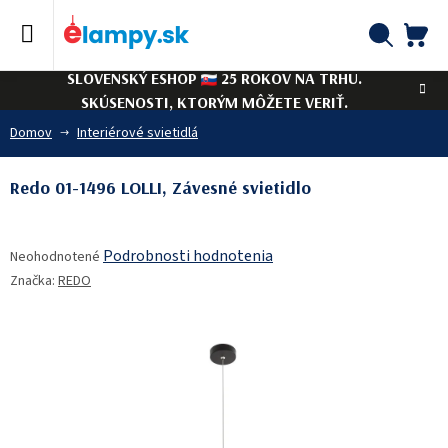
Prejsť
na
obsah
NÁ
Hľadať
SLOVENSKÝ ESHOP
25 ROKOV NA TRHU.
KO
SKÚSENOSTI, KTORÝM MÔŽETE VERIŤ.
Domov
Interiérové svietidlá
Redo 01-1496 LOLLI, Závesné svietidlo
Priemerné
Podrobnosti hodnotenia
Neohodnotené
hodnotenie
Značka:
REDO
produktu
je
0,0
z
5
hviezdičiek.