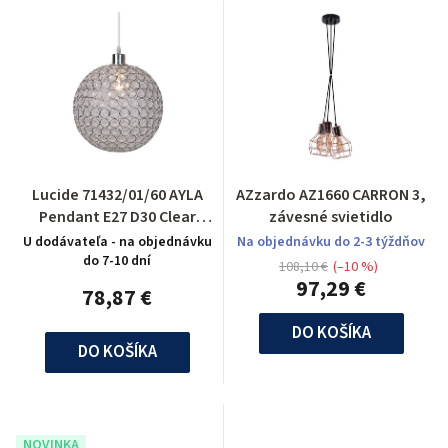
Lucide 71432/01/60 AYLA
AZzardo AZ1660 CARRON 3,
Pendant E27 D30 Clear
závesné svietidlo
Glass/Chrome
U dodávateľa - na objednávku
Na objednávku do 2-3 týždňov
do 7-10 dní
108,10 €
(–10 %)
97,29 €
78,87 €
DO KOŠÍKA
DO KOŠÍKA
NOVINKA