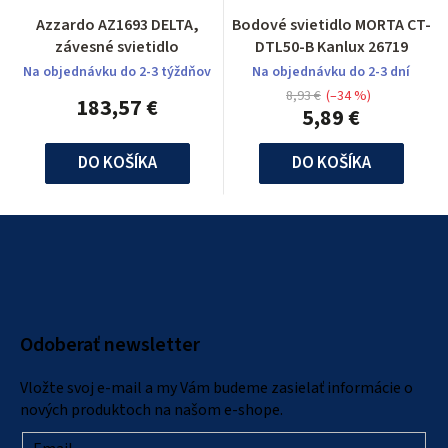
Azzardo AZ1693 DELTA,
Bodové svietidlo MORTA CT-
závesné svietidlo
DTL50-B Kanlux 26719
Na objednávku do 2-3 týždňov
Na objednávku do 2-3 dní
8,93 €
(–34 %)
183,57 €
5,89 €
DO KOŠÍKA
DO KOŠÍKA
Z
á
p
ä
Odoberať newsletter
t
i
Vložte svoj e-mail a my Vám budeme zasielať informácie o
e
nových produktoch na našom e-shope.