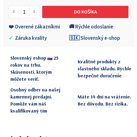
Jednotková cena:
DO KOŠÍKA
❤️ Overené zákazníkmi
🚚 Rýchle odoslanie
✓
Záruka kvality
🇸🇰 Slovenský e-shop
Slovenský eshop
25
Kvalitné produkty z
rokov na trhu.
vlastného skladu. Rýchle
Skúsenosti, ktorým
bezpečné doručenie
môžete veriť.
Osobný odber na našej
kamennej predajni.
Máte 14 dní na vrátenie.
Pomôže vám náš
Bez dôvodu. Bez rizika.
kvalifikovaný tím