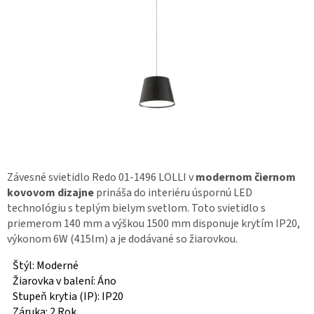
Závesné svietidlo Redo 01-1496 LOLLI v
modernom čiernom
kovovom dizajne
prináša do interiéru úspornú LED
technológiu s teplým bielym svetlom. Toto svietidlo s
priemerom 140 mm a výškou 1500 mm disponuje krytím IP20,
výkonom 6W (415lm) a je dodávané so žiarovkou.
Štýl: Moderné
Žiarovka v balení: Áno
Stupeň krytia (IP): IP20
Záruka: 2 Rok