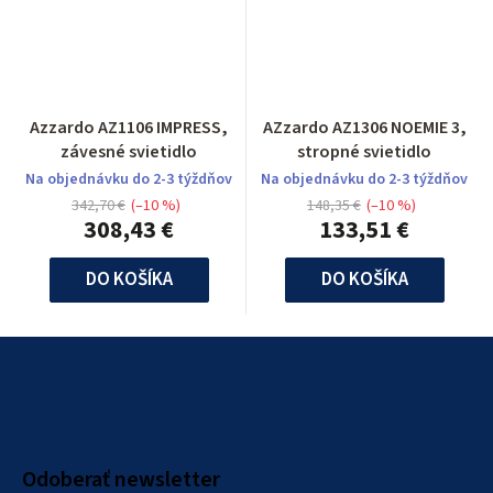
Azzardo AZ1106 IMPRESS,
AZzardo AZ1306 NOEMIE 3,
závesné svietidlo
stropné svietidlo
Na objednávku do 2-3 týždňov
Na objednávku do 2-3 týždňov
342,70 €
(–10 %)
148,35 €
(–10 %)
308,43 €
133,51 €
DO KOŠÍKA
DO KOŠÍKA
Z
á
p
ä
Odoberať newsletter
t