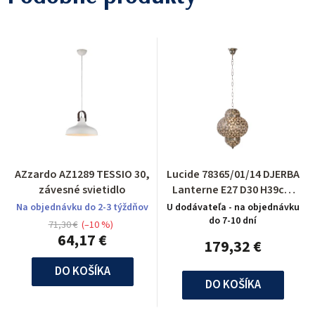
AZzardo AZ1289 TESSIO 30,
Lucide 78365/01/14 DJERBA
závesné svietidlo
Lanterne E27 D30 H39cm
Acryl/Argenté
Na objednávku do 2-3 týždňov
U dodávateľa - na objednávku
do 7-10 dní
71,30 €
(–10 %)
64,17 €
179,32 €
DO KOŠÍKA
DO KOŠÍKA