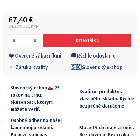
67,40 €
54,80 € bez DPH
Jednotková cena:
DO KOŠÍKA
❤️ Overené zákazníkmi
🚚 Rýchle odoslanie
✓
Záruka kvality
🇸🇰 Slovenský e-shop
Slovenský eshop
25
Kvalitné produkty z
rokov na trhu.
vlastného skladu. Rýchle
Skúsenosti, ktorým
bezpečné doručenie
môžete veriť.
Osobný odber na našej
kamennej predajni.
Máte 14 dní na vrátenie.
Pomôže vám náš
Bez dôvodu. Bez rizika.