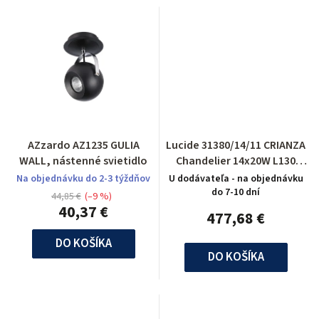
AZzardo AZ1235 GULIA
Lucide 31380/14/11 CRIANZA
WALL, nástenné svietidlo
Chandelier 14x20W L130
B60cm Chr
Na objednávku do 2-3 týždňov
U dodávateľa - na objednávku
do 7-10 dní
44,85 €
(–9 %)
40,37 €
477,68 €
DO KOŠÍKA
DO KOŠÍKA