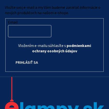
i
Vložte svoj e-mail a my Vám budeme zasielať informácie o
e
nových produktoch na našom e-shope.
Email
Vložením e-mailu súhlasíte s
podmienkami
ochrany osobných údajov
PRIHLÁSIŤ SA