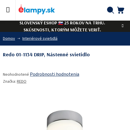
Prejsť
na
obsah
NÁ
Hľadať
SLOVENSKÝ ESHOP
25 ROKOV NA TRHU.
KO
SKÚSENOSTI, KTORÝM MÔŽETE VERIŤ.
Domov
Interiérové svietidlá
Redo 01-1134 DRIP, Nástenné svietidlo
Priemerné
Podrobnosti hodnotenia
Neohodnotené
hodnotenie
Značka:
REDO
produktu
je
0,0
z
5
hviezdičiek.