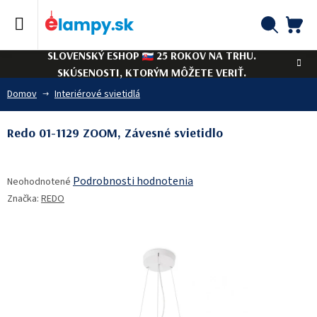
Prejsť
na
obsah
NÁ
Hľadať
SLOVENSKÝ ESHOP
25 ROKOV NA TRHU.
KO
SKÚSENOSTI, KTORÝM MÔŽETE VERIŤ.
Domov
Interiérové svietidlá
Redo 01-1129 ZOOM, Závesné svietidlo
Priemerné
Podrobnosti hodnotenia
Neohodnotené
hodnotenie
Značka:
REDO
produktu
je
0,0
z
5
hviezdičiek.