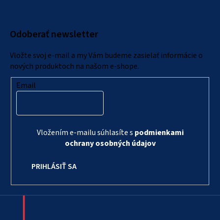
p
ä
Odoberať newsletter
t
i
Vložte svoj e-mail a my Vám budeme zasielať informácie o
e
nových produktoch na našom e-shope.
Email
Vložením e-mailu súhlasíte s
podmienkami
ochrany osobných údajov
PRIHLÁSIŤ SA