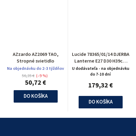
AZzardo AZ2069 TAO,
Lucide 78365/01/14 DJERBA
Stropné svietidlo
Lanterne E27 D30 H39cm
Acryl/Argenté
Na objednávku do 2-3 týždňov
U dodávateľa - na objednávku
do 7-10 dní
56,35 €
(–9 %)
50,72 €
179,32 €
DO KOŠÍKA
DO KOŠÍKA
Z
á