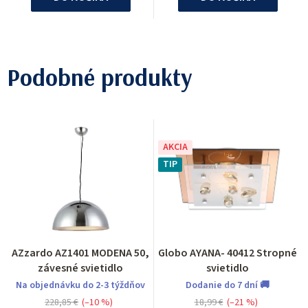
Podobné produkty
AKCIA
TIP
AZzardo AZ1401 MODENA 50,
Globo AYANA- 40412 Stropné
závesné svietidlo
svietidlo
Na objednávku do 2-3 týždňov
Dodanie do 7 dní 🚚
228,85 €
(–10 %)
18,99 €
(–21 %)