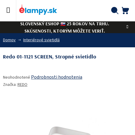
Prejsť
na
obsah
NÁ
Hľadať
SLOVENSKÝ ESHOP
25 ROKOV NA TRHU.
KO
SKÚSENOSTI, KTORÝM MÔŽETE VERIŤ.
Domov
Interiérové svietidlá
Redo 01-1121 SCREEN, Stropné svietidlo
Priemerné
Podrobnosti hodnotenia
Neohodnotené
hodnotenie
Značka:
REDO
produktu
je
0,0
z
5
hviezdičiek.