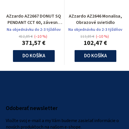
AZzardo AZ2667 DONUT SQ
AZzardo AZ2646 Monalisa,
PENDANT CCT 60, závesné
Obrazové svietidlo
svietidlo
Na objednávku do 2-3 týždňov
Na objednávku do 2-3 týždňov
412,85 €
(–10 %)
113,85 €
(–10 %)
371,57 €
102,47 €
DO KOŠÍKA
DO KOŠÍKA
Z
á
p
ä
Odoberať newsletter
t
i
Vložte svoj e-mail a my Vám budeme zasielať informácie o
e
nových produktoch na našom e-shope.