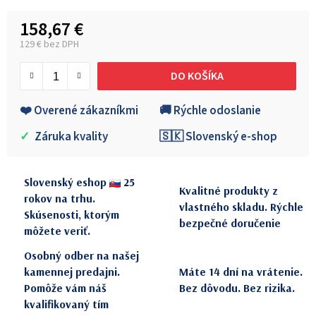
158,67 €
129 € bez DPH
Jednotková cena:
DO KOŠÍKA
❤️ Overené zákazníkmi
🚚 Rýchle odoslanie
✓
Záruka kvality
🇸🇰 Slovenský e-shop
Slovenský eshop
25
Kvalitné produkty z
rokov na trhu.
vlastného skladu. Rýchle
Skúsenosti, ktorým
bezpečné doručenie
môžete veriť.
Osobný odber na našej
kamennej predajni.
Máte 14 dní na vrátenie.
Pomôže vám náš
Bez dôvodu. Bez rizika.
kvalifikovaný tím