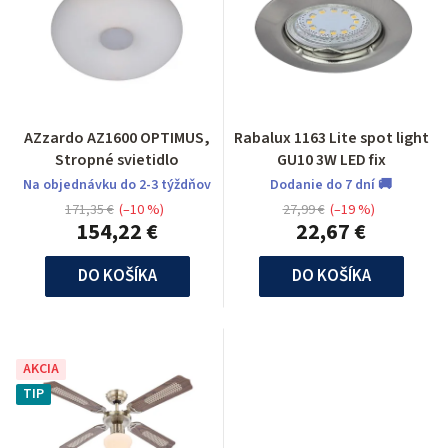
AZzardo AZ1600 OPTIMUS,
Rabalux 1163 Lite spot light
Stropné svietidlo
GU10 3W LED fix
Na objednávku do 2-3 týždňov
Dodanie do 7 dní 🚚
171,35 €
(–10 %)
27,99 €
(–19 %)
154,22 €
22,67 €
DO KOŠÍKA
DO KOŠÍKA
AKCIA
TIP