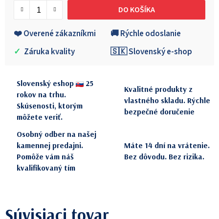
DO KOŠÍKA
❤️ Overené zákazníkmi
🚚 Rýchle odoslanie
✓
Záruka kvality
🇸🇰 Slovenský e-shop
Slovenský eshop
25
Kvalitné produkty z
rokov na trhu.
vlastného skladu. Rýchle
Skúsenosti, ktorým
bezpečné doručenie
môžete veriť.
Osobný odber na našej
kamennej predajni.
Máte 14 dní na vrátenie.
Pomôže vám náš
Bez dôvodu. Bez rizika.
kvalifikovaný tím
Súvisiaci tovar