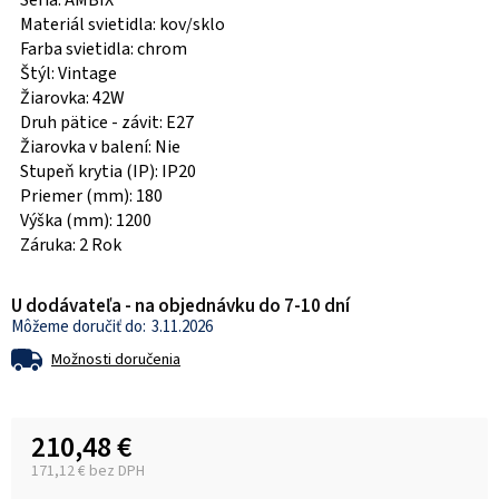
Séria: AMBIX
Materiál svietidla: kov/sklo
Farba svietidla: chrom
Štýl: Vintage
Žiarovka: 42W
Druh pätice - závit: E27
Žiarovka v balení: Nie
Stupeň krytia (IP): IP20
Priemer (mm): 180
Výška (mm): 1200
Záruka: 2 Rok
U dodávateľa - na objednávku do 7-10 dní
3.11.2026
Možnosti doručenia
210,48 €
171,12 € bez DPH
Jednotková cena: