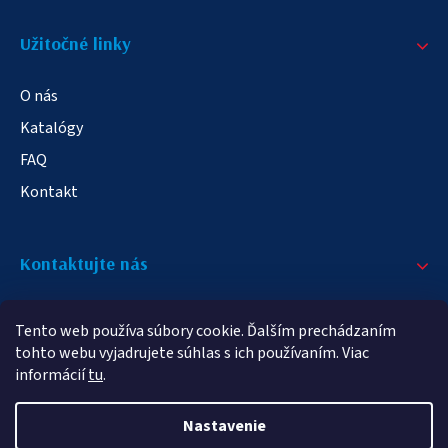
Užitočné linky
O nás
Katalógy
FAQ
Kontakt
Kontaktujte nás
+421 908 709 790
Tento web používa súbory cookie. Ďalším prechádzaním
info@elampa.sk
tohto webu vyjadrujete súhlas s ich používaním. Viac
informácií
tu
.
Nastavenie
Copyright 2026
elampy.sk
. Všetky práva vyhradené.