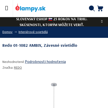
Prejsť
na
obsah
NÁ
Hľadať
SLOVENSKÝ ESHOP
25 ROKOV NA TRHU.
KO
SKÚSENOSTI, KTORÝM MÔŽETE VERIŤ.
Domov
Interiérové svietidlá
Redo 01-1082 AMBIX, Závesné svietidlo
Priemerné
Podrobnosti hodnotenia
Neohodnotené
hodnotenie
Značka:
REDO
produktu
je
0,0
z
5
hviezdičiek.