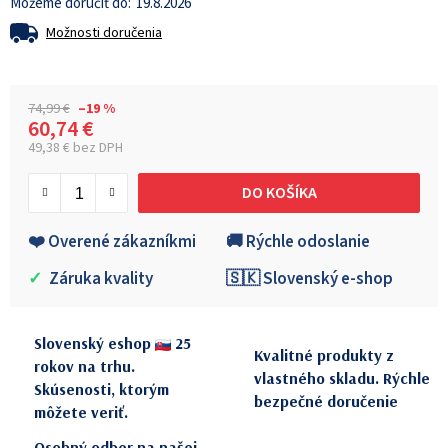
19.8.2026
Možnosti doručenia
74,99 €
–19 %
60,74 €
49,38 € bez DPH
Jednotková cena:
DO KOŠÍKA
❤️ Overené zákazníkmi
🚚 Rýchle odoslanie
✓
Záruka kvality
🇸🇰 Slovenský e-shop
Slovenský eshop
25
Kvalitné produkty z
rokov na trhu.
vlastného skladu. Rýchle
Skúsenosti, ktorým
bezpečné doručenie
môžete veriť.
Osobný odber na našej