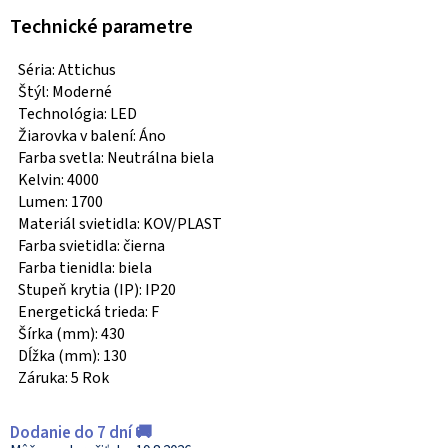
Technické parametre
Séria: Attichus
Štýl: Moderné
Technológia: LED
Žiarovka v balení: Áno
Farba svetla: Neutrálna biela
Kelvin: 4000
Lumen: 1700
Materiál svietidla: KOV/PLAST
Farba svietidla: čierna
Farba tienidla: biela
Stupeň krytia (IP): IP20
Energetická trieda: F
Šírka (mm): 430
Dĺžka (mm): 130
Záruka: 5 Rok
Dodanie do 7 dní 🚚