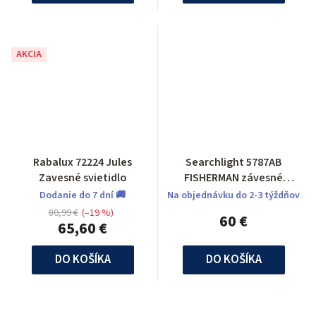
AKCIA
Rabalux 72224 Jules
Searchlight 5787AB
Zavesné svietidlo
FISHERMAN závesné
svietidlo
Dodanie do 7 dní 🚚
Na objednávku do 2-3 týždňov
80,99 €
(–19 %)
60 €
65,60 €
DO KOŠÍKA
DO KOŠÍKA