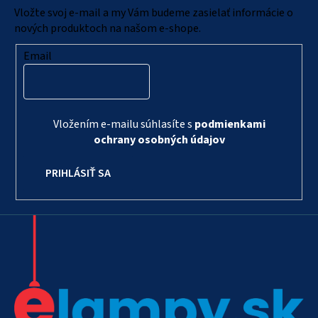
i
Vložte svoj e-mail a my Vám budeme zasielať informácie o
e
nových produktoch na našom e-shope.
Email
Vložením e-mailu súhlasíte s
podmienkami
ochrany osobných údajov
PRIHLÁSIŤ SA