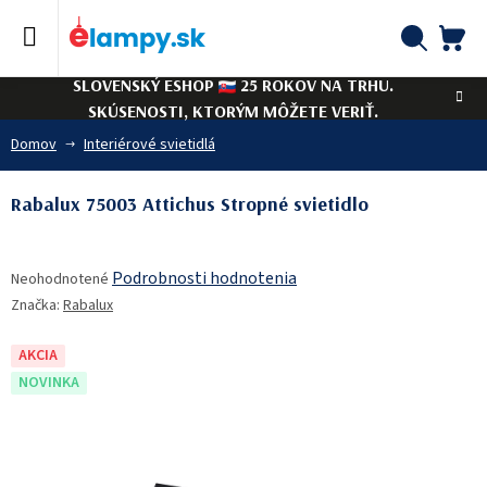
Prejsť
na
obsah
NÁ
Hľadať
SLOVENSKÝ ESHOP
25 ROKOV NA TRHU.
KO
SKÚSENOSTI, KTORÝM MÔŽETE VERIŤ.
Domov
Interiérové svietidlá
Rabalux 75003 Attichus Stropné svietidlo
Priemerné
Podrobnosti hodnotenia
Neohodnotené
hodnotenie
Značka:
Rabalux
produktu
je
0,0
AKCIA
z
NOVINKA
5
hviezdičiek.