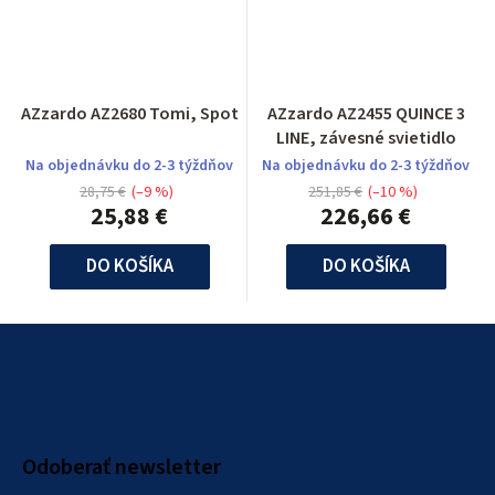
AZzardo AZ2680 Tomi, Spot
AZzardo AZ2455 QUINCE 3
LINE, závesné svietidlo
Na objednávku do 2-3 týždňov
Na objednávku do 2-3 týždňov
28,75 €
(–9 %)
251,85 €
(–10 %)
25,88 €
226,66 €
DO KOŠÍKA
DO KOŠÍKA
Z
á
p
ä
Odoberať newsletter
t