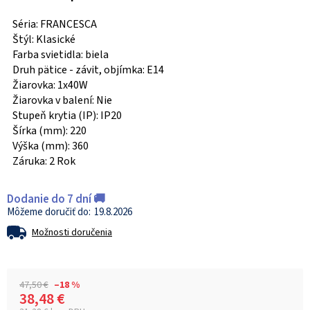
Séria: FRANCESCA
Štýl: Klasické
Farba svietidla: biela
Druh pätice - závit, objímka: E14
Žiarovka: 1x40W
Žiarovka v balení: Nie
Stupeň krytia (IP): IP20
Šírka (mm): 220
Výška (mm): 360
Záruka: 2 Rok
Dodanie do 7 dní 🚚
19.8.2026
Možnosti doručenia
47,50 €
–18 %
38,48 €