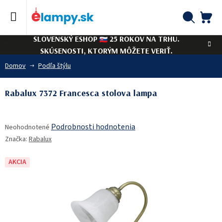
Prejsť
na
obsah
NÁ
Hľadať
SLOVENSKÝ ESHOP
25 ROKOV NA TRHU.
KO
SKÚSENOSTI, KTORÝM MÔŽETE VERIŤ.
Domov
Podľa štýlu
Rabalux 7372 Francesca stolova lampa
Priemerné
Podrobnosti hodnotenia
Neohodnotené
hodnotenie
Značka:
Rabalux
produktu
je
0,0
AKCIA
z
5
hviezdičiek.