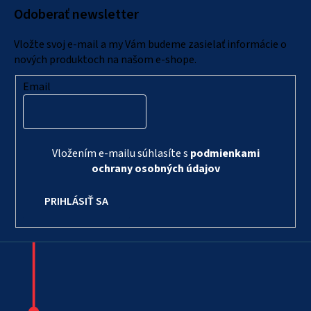
Odoberať newsletter
t
i
Vložte svoj e-mail a my Vám budeme zasielať informácie o
e
nových produktoch na našom e-shope.
Email
Vložením e-mailu súhlasíte s
podmienkami
ochrany osobných údajov
PRIHLÁSIŤ SA