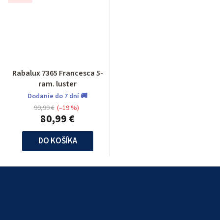
Rabalux 7365 Francesca 5-
ram. luster
Dodanie do 7 dní 🚚
99,99 €
(–19 %)
80,99 €
DO KOŠÍKA
Z
á
p
ä