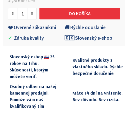
31,28 € bez DPH
Jednotková cena:
DO KOŠÍKA
❤️ Overené zákazníkmi
🚚 Rýchle odoslanie
✓
Záruka kvality
🇸🇰 Slovenský e-shop
Slovenský eshop
25
Kvalitné produkty z
rokov na trhu.
vlastného skladu. Rýchle
Skúsenosti, ktorým
bezpečné doručenie
môžete veriť.
Osobný odber na našej
kamennej predajni.
Máte 14 dní na vrátenie.
Pomôže vám náš
Bez dôvodu. Bez rizika.
kvalifikovaný tím