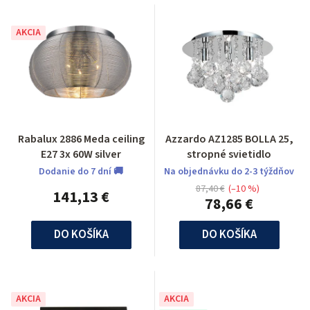
AKCIA
Rabalux 2886 Meda ceiling
Azzardo AZ1285 BOLLA 25,
E27 3x 60W silver
stropné svietidlo
Dodanie do 7 dní 🚚
Na objednávku do 2-3 týždňov
87,40 €
(–10 %)
141,13 €
78,66 €
DO KOŠÍKA
DO KOŠÍKA
AKCIA
AKCIA