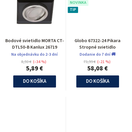
NOVINKA
TIP
Bodové svietidlo MORTA CT-
Globo 67322-24 Pikara
DTL50-B Kanlux 26719
Stropné svietidlo
Na objednávku do 2-3 dní
Dodanie do 7 dní 🚚
8,93 €
(–34 %)
73,99 €
(–21 %)
5,89 €
58,08 €
DO KOŠÍKA
DO KOŠÍKA