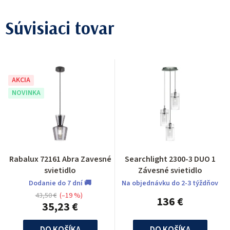
Súvisiaci tovar
AKCIA
NOVINKA
Rabalux 72161 Abra Zavesné
Searchlight 2300-3 DUO 1
svietidlo
Závesné svietidlo
Dodanie do 7 dní 🚚
Na objednávku do 2-3 týždňov
43,50 €
(–19 %)
136 €
35,23 €
DO KOŠÍKA
DO KOŠÍKA