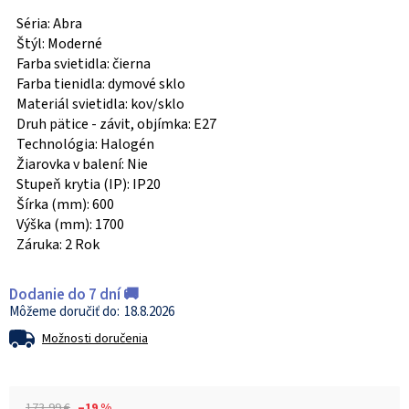
Séria: Abra
Štýl: Moderné
Farba svietidla: čierna
Farba tienidla: dymové sklo
Materiál svietidla: kov/sklo
Druh pätice - závit, objímka: E27
Technológia: Halogén
Žiarovka v balení: Nie
Stupeň krytia (IP): IP20
Šírka (mm): 600
Výška (mm): 1700
Záruka: 2 Rok
Dodanie do 7 dní 🚚
18.8.2026
Možnosti doručenia
173,99 €
–19 %