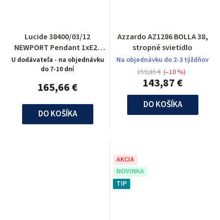
Lucide 38400/03/12
Azzardo AZ1286 BOLLA 38,
NEWPORT Pendant 1xE27
stropné svietidlo
H120 L80cm Silver
U dodávateľa - na objednávku
Na objednávku do 2-3 týždňov
do 7-10 dní
159,85 €
(–10 %)
143,87 €
165,66 €
DO KOŠÍKA
DO KOŠÍKA
AKCIA
NOVINKA
TIP