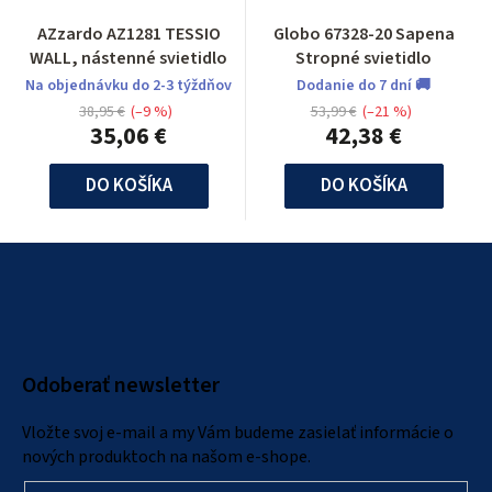
AZzardo AZ1281 TESSIO
Globo 67328-20 Sapena
WALL, nástenné svietidlo
Stropné svietidlo
Na objednávku do 2-3 týždňov
Dodanie do 7 dní 🚚
38,95 €
(–9 %)
53,99 €
(–21 %)
35,06 €
42,38 €
DO KOŠÍKA
DO KOŠÍKA
Z
á
p
ä
Odoberať newsletter
t
i
Vložte svoj e-mail a my Vám budeme zasielať informácie o
e
nových produktoch na našom e-shope.