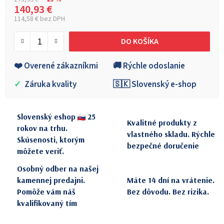
140,93 €
114,58 € bez DPH
Jednotková cena:
DO KOŠÍKA
❤️ Overené zákazníkmi
🚚 Rýchle odoslanie
✓
Záruka kvality
🇸🇰 Slovenský e-shop
Slovenský eshop
25
Kvalitné produkty z
rokov na trhu.
vlastného skladu. Rýchle
Skúsenosti, ktorým
bezpečné doručenie
môžete veriť.
Osobný odber na našej
kamennej predajni.
Máte 14 dní na vrátenie.
Pomôže vám náš
Bez dôvodu. Bez rizika.
kvalifikovaný tím