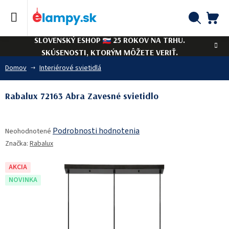
Prejsť
na
obsah
NÁ
Hľadať
SLOVENSKÝ ESHOP
25 ROKOV NA TRHU.
KO
SKÚSENOSTI, KTORÝM MÔŽETE VERIŤ.
Domov
Interiérové svietidlá
Rabalux 72163 Abra Zavesné svietidlo
Priemerné
Podrobnosti hodnotenia
Neohodnotené
hodnotenie
Značka:
Rabalux
produktu
je
0,0
AKCIA
z
NOVINKA
5
hviezdičiek.