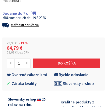
miestnosti.
Dodanie do 7 dní 🚚
19.8.2026
Možnosti doručenia
79,99 €
–19 %
64,79 €
52,67 € bez DPH
Jednotková cena:
DO KOŠÍKA
❤️ Overené zákazníkmi
🚚 Rýchle odoslanie
✓
Záruka kvality
🇸🇰 Slovenský e-shop
Slovenský eshop
25
Kvalitné produkty z
rokov na trhu.