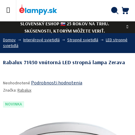
Prejsť
na
obsah
NÁ
Hľadať
SLOVENSKÝ ESHOP
25 ROKOV NA TRHU.
KO
SKÚSENOSTI, KTORÝM MÔŽETE VERIŤ.
Domov
Interiérové svietidlá
Stropné svietidlá
LED stropné
svietidlá
Rabalux 71450 vnútorná LED stropná lampa Zerava
Priemerné
Podrobnosti hodnotenia
Neohodnotené
hodnotenie
Značka:
Rabalux
produktu
je
0,0
NOVINKA
z
5
hviezdičiek.