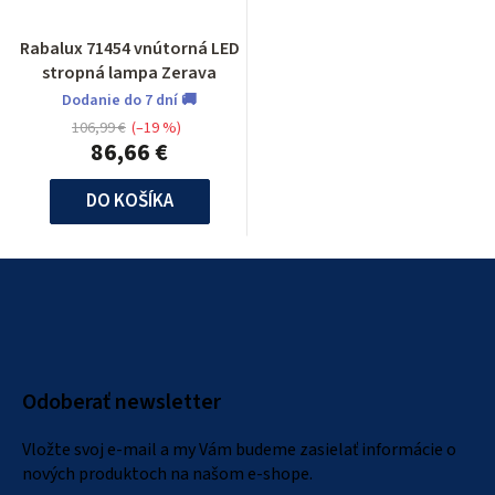
Rabalux 71454 vnútorná LED
stropná lampa Zerava
Dodanie do 7 dní 🚚
106,99 €
(–19 %)
86,66 €
DO KOŠÍKA
Z
á
p
ä
Odoberať newsletter
t
i
Vložte svoj e-mail a my Vám budeme zasielať informácie o
e
nových produktoch na našom e-shope.