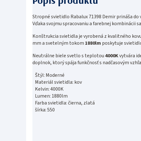
Stropné svietidlo Rabalux 71398 Demir prináša do 
Vďaka svojmu spracovaniu a farebnej kombinácii sa 
Konštrukcia svietidla je vyrobená z kvalitného kovu
mm a svetelným tokom
1880lm
poskytuje svietidl
Neutrálne biele svetlo s teplotou
4000K
vytvára id
doplnok, ktorý spája funkčnosť s nadčasovým vzhľ
Štýl: Moderné
Materiál svietidla: kov
Kelvin: 4000K
Lumen: 1880lm
Farba svietidla: čierna, zlatá
šírka: 550