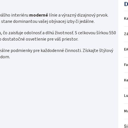
D
vášho interiéru
moderné
línie a výrazný dizajnový prvok.
Ka
stane dominantou vašej obývacej izby či jedálne.
, čo zaisťuje odolnosť a dlhú životnosť. S celkovou šírkou 550
Z
o dostatočné osvetlenie pre váš priestor.
E
eálne podmienky pre každodenné činnosti. Získajte štýlový
adom.
Fa
Ke
L
Ma
Ší