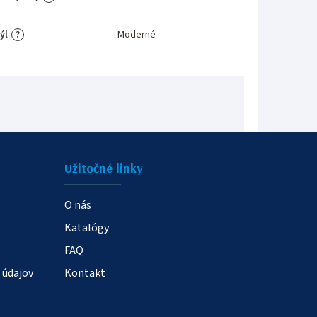
ýl
Moderné
?
Užitočné linky
O nás
Katalógy
FAQ
 údajov
Kontakt