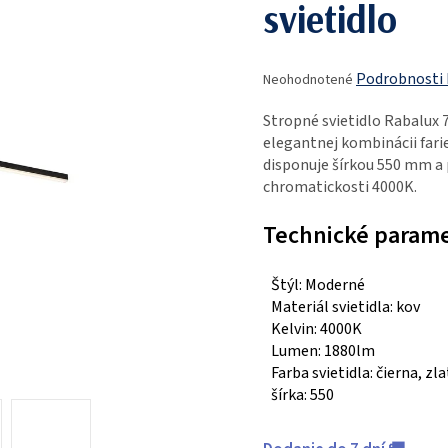
svietidlo
Priemerné
Podrobnosti
Neohodnotené
hodnotenie
produktu
Stropné svietidlo Rabalux 
je
elegantnej kombinácii farie
0,0
disponuje šírkou 550 mm a 
z
chromatickosti 4000K.
5
hviezdičiek.
Technické param
Štýl: Moderné
Materiál svietidla: kov
Kelvin: 4000K
Lumen: 1880lm
Farba svietidla: čierna, zl
šírka: 550