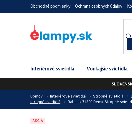
Prejsť
Obchodné podmienky
Ochrana osobných údajov
Ko
na
obsah
Interiérové svietidlá
Vonkajšie svietidla
SLOVENS
Domov
Interiérové svietidlá
Stropné svietidlá
stropné svietidlá
Rabalux 71398 Demir Stropné svietid
AKCIA