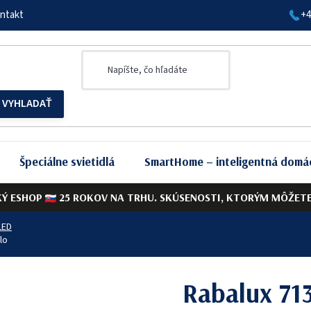
ntakt
+4
Špeciálne svietidlá
SmartHome – inteligentná domá
KÝ ESHOP
25 ROKOV NA TRHU. SKÚSENOSTI, KTORÝM MÔŽETE 
LED
lo
Rabalux 71