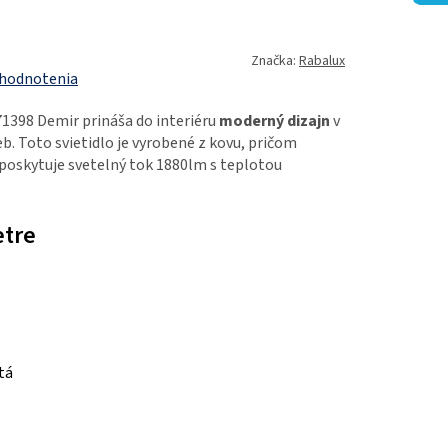
Značka:
Rabalux
 hodnotenia
71398 Demir prináša do interiéru
moderný dizajn
v
b. Toto svietidlo je vyrobené z kovu, pričom
poskytuje svetelný tok 1880lm s teplotou
etre
atá