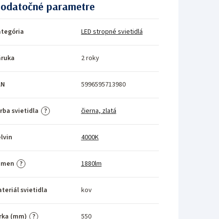
odatočné parametre
tegória
LED stropné svietidlá
áruka
2 roky
AN
5996595713980
rba svietidla
čierna, zlatá
?
lvin
4000K
umen
1880lm
?
teriál svietidla
kov
rka (mm)
550
?