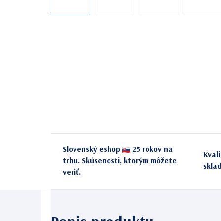
Slovenský eshop
25 rokov na
Kval
trhu. Skúsenosti, ktorým môžete
skla
veriť.