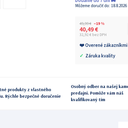
Dodanie do 7 dní 🚚
18.8.2026
49,99 €
–19 %
40,49 €
32,92 € bez DPH
Jednotková cena:
❤️ Overené zákazníkmi
✓
Záruka kvality
Osobný odber na našej kam
itné produkty z vlastného
predajni. Pomôže vám náš
du. Rýchle bezpečné doručenie
kvalifikovaný tím