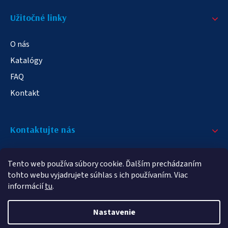
Užitočné linky
O nás
Katalógy
FAQ
Kontakt
Kontaktujte nás
+421 908 709 790
Tento web používa súbory cookie. Ďalším prechádzaním
info@elampa.sk
tohto webu vyjadrujete súhlas s ich používaním. Viac
informácií
tu
.
Nastavenie
Copyright 2026
elampy.sk
. Všetky práva vyhradené.