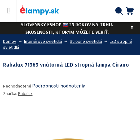
Prejsť
na
obsah
NÁ
Hľadať
SLOVENSKÝ ESHOP
25 ROKOV NA TRHU.
KO
SKÚSENOSTI, KTORÝM MÔŽETE VERIŤ.
Domov
Interiérové svietidlá
Stropné svietidlá
LED stropné
svietidlá
Rabalux 71363 vnútorná LED stropná lampa Cirano
Priemerné
Podrobnosti hodnotenia
Neohodnotené
hodnotenie
Značka:
Rabalux
produktu
je
0,0
z
5
hviezdičiek.