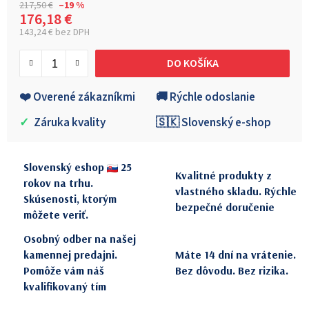
217,50 €
–19 %
176,18 €
143,24 € bez DPH
Jednotková cena:
DO KOŠÍKA
❤️ Overené zákazníkmi
🚚 Rýchle odoslanie
✓
Záruka kvality
🇸🇰 Slovenský e-shop
Slovenský eshop
25
Kvalitné produkty z
rokov na trhu.
vlastného skladu. Rýchle
Skúsenosti, ktorým
bezpečné doručenie
môžete veriť.
Osobný odber na našej
kamennej predajni.
Máte 14 dní na vrátenie.
Pomôže vám náš
Bez dôvodu. Bez rizika.
kvalifikovaný tím