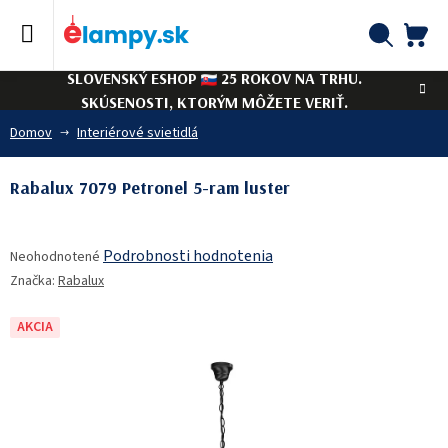
Prejsť
na
obsah
NÁ
Hľadať
SLOVENSKÝ ESHOP
25 ROKOV NA TRHU.
KO
SKÚSENOSTI, KTORÝM MÔŽETE VERIŤ.
Domov
Interiérové svietidlá
Rabalux 7079 Petronel 5-ram luster
Priemerné
Podrobnosti hodnotenia
Neohodnotené
hodnotenie
Značka:
Rabalux
produktu
je
0,0
AKCIA
z
5
hviezdičiek.