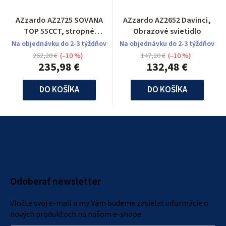
AZzardo AZ2725 SOVANA
AZzardo AZ2652 Davinci,
TOP 55CCT, stropné
Obrazové svietidlo
svietidlo
Na objednávku do 2-3 týždňov
Na objednávku do 2-3 týždňov
262,20 €
(–10 %)
147,20 €
(–10 %)
235,98 €
132,48 €
DO KOŠÍKA
DO KOŠÍKA
Z
á
p
ä
Odoberať newsletter
t
i
Vložte svoj e-mail a my Vám budeme zasielať informácie o
e
nových produktoch na našom e-shope.