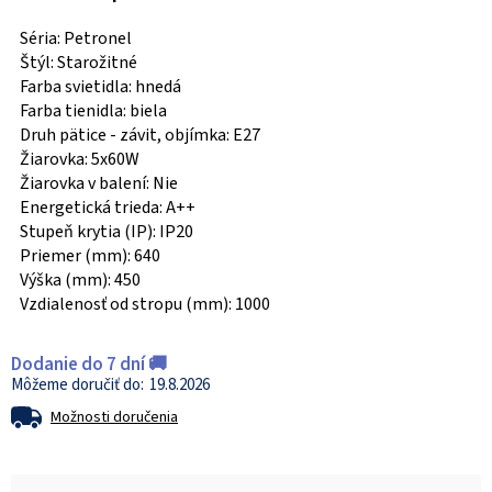
Séria: Petronel
Štýl: Starožitné
Farba svietidla: hnedá
Farba tienidla: biela
Druh pätice - závit, objímka: E27
Žiarovka: 5x60W
Žiarovka v balení: Nie
Energetická trieda: A++
Stupeň krytia (IP): IP20
Priemer (mm): 640
Výška (mm): 450
Vzdialenosť od stropu (mm): 1000
Dodanie do 7 dní 🚚
19.8.2026
Možnosti doručenia