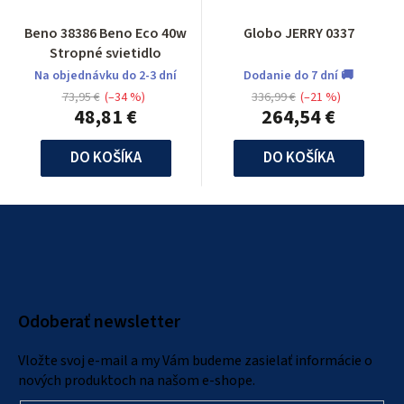
Beno 38386 Beno Eco 40w
Globo JERRY 0337
Stropné svietidlo
Na objednávku do 2-3 dní
Dodanie do 7 dní 🚚
73,95 €
(–34 %)
336,99 €
(–21 %)
48,81 €
264,54 €
DO KOŠÍKA
DO KOŠÍKA
Z
á
p
ä
Odoberať newsletter
t
i
Vložte svoj e-mail a my Vám budeme zasielať informácie o
e
nových produktoch na našom e-shope.