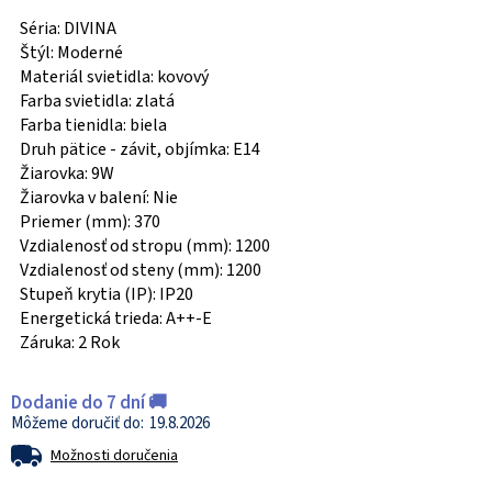
Séria: DIVINA
Štýl: Moderné
Materiál svietidla: kovový
Farba svietidla: zlatá
Farba tienidla: biela
Druh pätice - závit, objímka: E14
Žiarovka: 9W
Žiarovka v balení: Nie
Priemer (mm): 370
Vzdialenosť od stropu (mm): 1200
Vzdialenosť od steny (mm): 1200
Stupeň krytia (IP): IP20
Energetická trieda: A++-E
Záruka: 2 Rok
Dodanie do 7 dní 🚚
19.8.2026
Možnosti doručenia