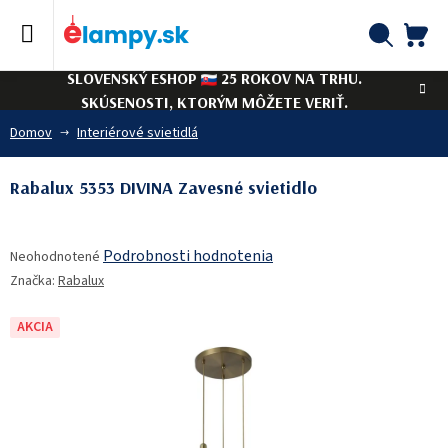
Prejsť
na
obsah
NÁ
Hľadať
SLOVENSKÝ ESHOP
25 ROKOV NA TRHU.
KO
SKÚSENOSTI, KTORÝM MÔŽETE VERIŤ.
Domov
Interiérové svietidlá
Rabalux 5353 DIVINA Zavesné svietidlo
Priemerné
Podrobnosti hodnotenia
Neohodnotené
hodnotenie
Značka:
Rabalux
produktu
je
0,0
AKCIA
z
5
hviezdičiek.