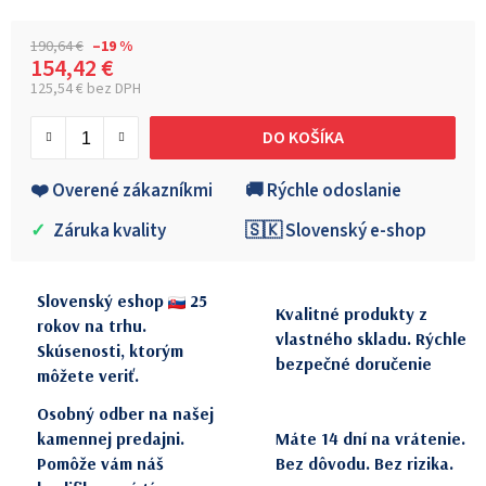
190,64 €
–19 %
154,42 €
125,54 € bez DPH
Jednotková cena:
DO KOŠÍKA
❤️ Overené zákazníkmi
🚚 Rýchle odoslanie
✓
Záruka kvality
🇸🇰 Slovenský e-shop
Slovenský eshop
25
Kvalitné produkty z
rokov na trhu.
vlastného skladu. Rýchle
Skúsenosti, ktorým
bezpečné doručenie
môžete veriť.
Osobný odber na našej
kamennej predajni.
Máte 14 dní na vrátenie.
Pomôže vám náš
Bez dôvodu. Bez rizika.