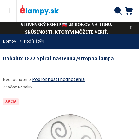
Prejsť
na
obsah
NÁ
Hľadať
SLOVENSKÝ ESHOP
25 ROKOV NA TRHU.
KO
SKÚSENOSTI, KTORÝM MÔŽETE VERIŤ.
Domov
Podľa štýlu
Rabalux 1822 Spiral nastenna/stropna lampa
Priemerné
Podrobnosti hodnotenia
Neohodnotené
hodnotenie
Značka:
Rabalux
produktu
je
0,0
AKCIA
z
5
hviezdičiek.