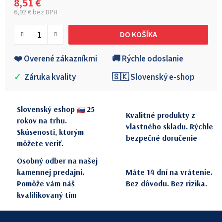
8,51 €
6,92 € bez DPH
Jednotková cena:
DO KOŠÍKA
❤️ Overené zákazníkmi
🚚 Rýchle odoslanie
✓
Záruka kvality
🇸🇰 Slovenský e-shop
Slovenský eshop
25
Kvalitné produkty z
rokov na trhu.
vlastného skladu. Rýchle
Skúsenosti, ktorým
bezpečné doručenie
môžete veriť.
Osobný odber na našej
kamennej predajni.
Máte 14 dní na vrátenie.
Pomôže vám náš
Bez dôvodu. Bez rizika.
kvalifikovaný tím
Z