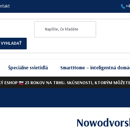
ntakt
+4
Špeciálne svietidlá
SmartHome – inteligentná domá
KÝ ESHOP
25 ROKOV NA TRHU. SKÚSENOSTI, KTORÝM MÔŽETE 
Nowodvorsk