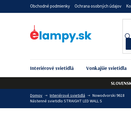
Prejsť
Obchodné podmienky
Ochrana osobných údajov
Ko
na
obsah
Interiérové svietidlá
Vonkajšie svietidla
SLOVENS
Domov
Interiérové svietidlá
Nowodvorski 9618
Nástenné svietidlo STRAIGHT LED WALL S