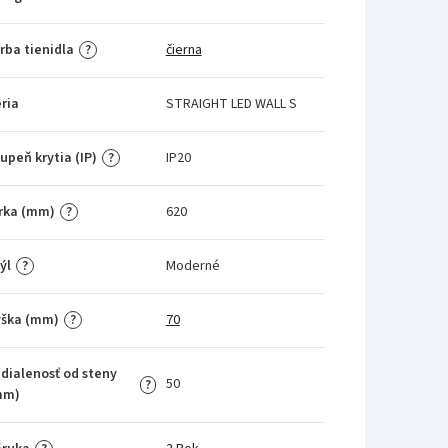
rba tienidla
čierna
?
ria
STRAIGHT LED WALL S
upeň krytia (IP)
IP20
?
rka (mm)
620
?
ýl
Moderné
?
ýška (mm)
70
?
dialenosť od steny
50
?
mm)