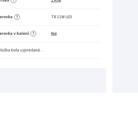
áruka
2 Rok
?
arovka
T8 11W LED
?
arovka v balení
Nie
?
ložka bola vypredaná…