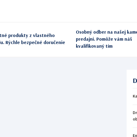
Osobný odber na našej kam
itné produkty z vlastného
predajni. Pomôže vám náš
du. Rýchle bezpečné doručenie
kvalifikovaný tím
D
Ka
Dr
o
En