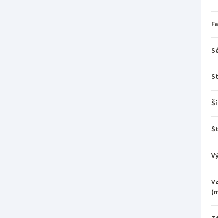
Fa
Sé
St
Ší
Št
V
Vz
(