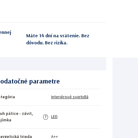
ennej
Máte 14 dní na vrátenie. Bez
dôvodu. Bez rizika.
odatočné parametre
tegória
Interiérové svietidlá
uh pätice - závit,
LED
?
bjímka
ergetická trieda
A++