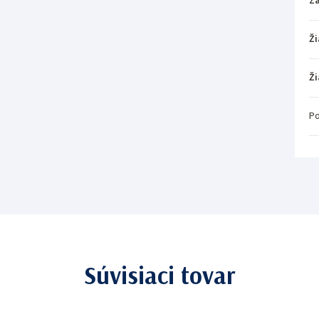
Z
Ži
Ži
Po
Súvisiaci tovar