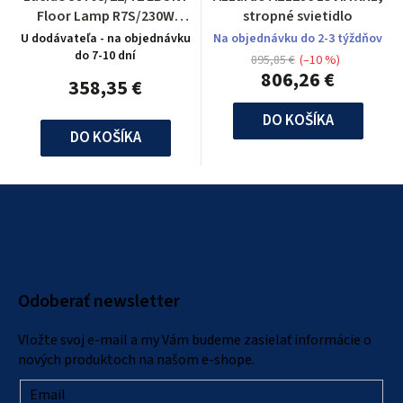
Floor Lamp R7S/230W
stropné svietidlo
Reading G9/33W H186cm
U dodávateľa - na objednávku
Na objednávku do 2-3 týždňov
do 7-10 dní
895,85 €
(–10 %)
806,26 €
358,35 €
DO KOŠÍKA
DO KOŠÍKA
Z
á
p
ä
Odoberať newsletter
t
i
Vložte svoj e-mail a my Vám budeme zasielať informácie o
e
nových produktoch na našom e-shope.
Email