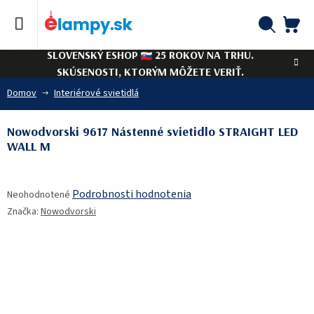
Prejsť
na
obsah
NÁ
Hľadať
SLOVENSKÝ ESHOP
25 ROKOV NA TRHU.
KO
SKÚSENOSTI, KTORÝM MÔŽETE VERIŤ.
Domov
Interiérové svietidlá
Nowodvorski 9617 Nástenné svietidlo STRAIGHT LED
WALL M
Priemerné
Podrobnosti hodnotenia
Neohodnotené
hodnotenie
Značka:
Nowodvorski
produktu
je
0,0
z
5
hviezdičiek.