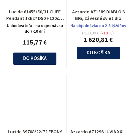
Lucide 61455/50/31 CLIFF
Azzardo AZ1389 DIABLO 6
Pendant 1xE27 D50 H120cm
BIG, závesné svietidlo
White
U dodávateľa - na objednávku
Na objednávku do 2-3 týždňov
do 7-10 dní
1 800,90 €
(–10 %)
1 620,81 €
115,77 €
DO KOŠÍKA
DO KOŠÍKA
Lucide 39708/22/72 EBONY
Azzardo AZ1296 LUVIA XXL,