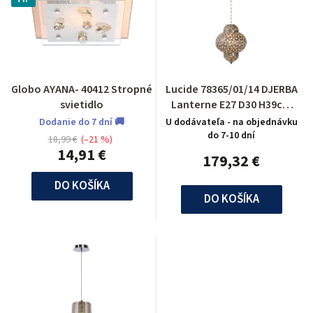
Globo AYANA- 40412 Stropné
Lucide 78365/01/14 DJERBA
svietidlo
Lanterne E27 D30 H39cm
Acryl/Argenté
Dodanie do 7 dní 🚚
U dodávateľa - na objednávku
do 7-10 dní
18,99 €
(–21 %)
14,91 €
179,32 €
DO KOŠÍKA
DO KOŠÍKA