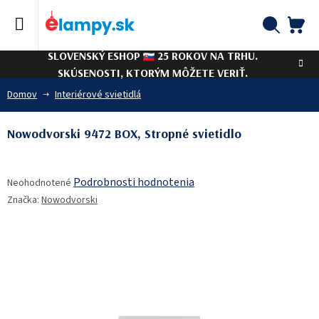
Prejsť
na
obsah
NÁ
Hľadať
SLOVENSKÝ ESHOP
25 ROKOV NA TRHU.
KO
SKÚSENOSTI, KTORÝM MÔŽETE VERIŤ.
Domov
Interiérové svietidlá
Nowodvorski 9472 BOX, Stropné svietidlo
Priemerné
Podrobnosti hodnotenia
Neohodnotené
hodnotenie
Značka:
Nowodvorski
produktu
je
0,0
z
5
hviezdičiek.