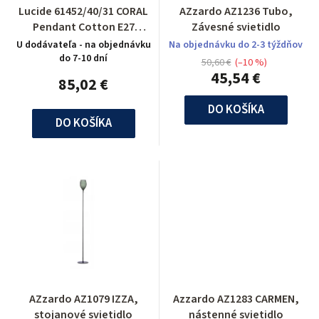
Lucide 61452/40/31 CORAL
AZzardo AZ1236 Tubo,
Pendant Cotton E27
Závesné svietidlo
D40/40/20 White
U dodávateľa - na objednávku
Na objednávku do 2-3 týždňov
do 7-10 dní
50,60 €
(–10 %)
45,54 €
85,02 €
DO KOŠÍKA
DO KOŠÍKA
AZzardo AZ1079 IZZA,
Azzardo AZ1283 CARMEN,
stojanové svietidlo
nástenné svietidlo