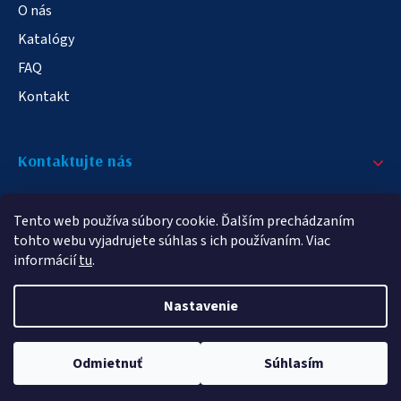
O nás
Katalógy
FAQ
Kontakt
Kontaktujte nás
+421 908 709 790
Tento web používa súbory cookie. Ďalším prechádzaním
info@elampa.sk
tohto webu vyjadrujete súhlas s ich používaním. Viac
informácií
tu
.
Nastavenie
Copyright 2026
elampy.sk
. Všetky práva vyhradené.
Odmietnuť
Súhlasím
Vytvoril Shoptet Premium