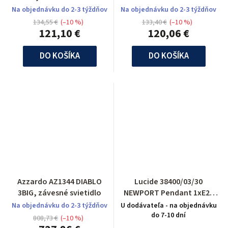
Na objednávku do 2-3 týždňov
Na objednávku do 2-3 týždňov
134,55 €
(–10 %)
133,40 €
(–10 %)
121,10 €
120,06 €
DO KOŠÍKA
DO KOŠÍKA
Azzardo AZ1344 DIABLO
Lucide 38400/03/30
3BIG, závesné svietidlo
NEWPORT Pendant 1xE27
H120 L80cm Black
Na objednávku do 2-3 týždňov
U dodávateľa - na objednávku
do 7-10 dní
808,73 €
(–10 %)