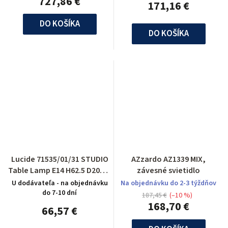
727,86 €
171,16 €
DO KOŠÍKA
DO KOŠÍKA
Lucide 71535/01/31 STUDIO
AZzardo AZ1339 MIX,
Table Lamp E14 H62.5 D20cm
závesné svietidlo
White
U dodávateľa - na objednávku
Na objednávku do 2-3 týždňov
do 7-10 dní
187,45 €
(–10 %)
168,70 €
66,57 €