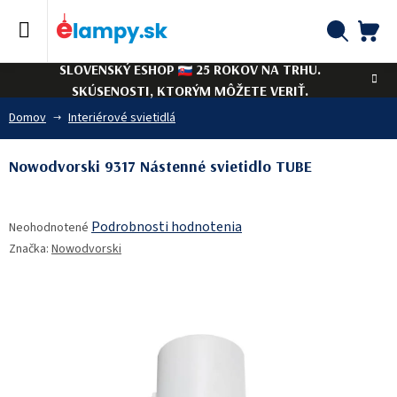
Prejsť
na
obsah
NÁ
Hľadať
SLOVENSKÝ ESHOP
25 ROKOV NA TRHU.
KO
SKÚSENOSTI, KTORÝM MÔŽETE VERIŤ.
Domov
Interiérové svietidlá
Nowodvorski 9317 Nástenné svietidlo TUBE
Priemerné
Podrobnosti hodnotenia
Neohodnotené
hodnotenie
Značka:
Nowodvorski
produktu
je
0,0
z
5
hviezdičiek.