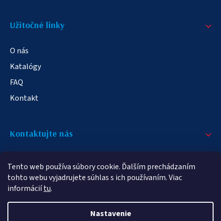
Užitočné linky
O nás
Katalógy
FAQ
Kontakt
Kontaktujte nás
+421 908 709 790
Tento web používa súbory cookie. Ďalším prechádzaním
info@elampa.sk
tohto webu vyjadrujete súhlas s ich používaním. Viac
informácií
tu
.
Nastavenie
Copyright 2026
elampy.sk
. Všetky práva vyhradené.