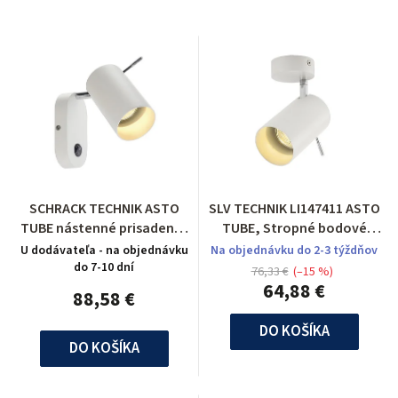
SCHRACK TECHNIK ASTO
SLV TECHNIK LI147411 ASTO
TUBE nástenné prisadené,
TUBE, Stropné bodové
hliník, 1xGU10, max. 75W-
svietidlo
U dodávateľa - na objednávku
Na objednávku do 2-3 týždňov
LI146411
do 7-10 dní
76,33 €
(–15 %)
64,88 €
88,58 €
DO KOŠÍKA
DO KOŠÍKA