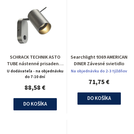
SCHRACK TECHNIK ASTO
Searchlight 9369 AMERICAN
TUBE nástenné prisadené,
DINER Závesné svietidlo
biele, 1xGU10, max. 75W-
U dodávateľa - na objednávku
Na objednávku do 2-3 týždňov
LI146416
do 7-10 dní
71,75 €
88,58 €
DO KOŠÍKA
DO KOŠÍKA