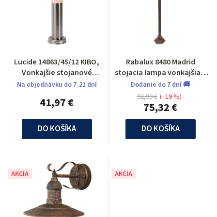
Lucide 14863/45/12 KIBO,
Rabalux 8480 Madrid
Vonkajšie stojanové
stojacia lampa vonkajšia 1
svietidlo
m
Na objednávku do 7-21 dní
Dodanie do 7 dní 🚚
92,99 €
(–19 %)
41,97 €
75,32 €
DO KOŠÍKA
DO KOŠÍKA
AKCIA
AKCIA