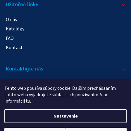
Užitočné linky
O nás
Katalógy
FAQ
Kontakt
Kontaktujte nás
+421 908 709 790
Tento web používa súbory cookie. Ďalším prechádzaním
info@elampa.sk
tohto webu vyjadrujete súhlas s ich používaním. Viac
informácií
tu
.
Nastavenie
Copyright 2026
elampy.sk
. Všetky práva vyhradené.