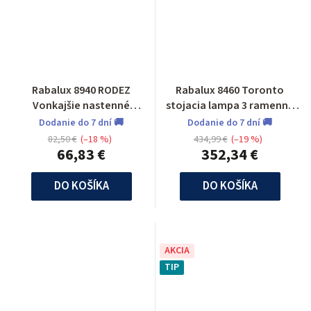
Rabalux 8940 RODEZ
Rabalux 8460 Toronto
Vonkajšie nastenné
stojacia lampa 3 ramenna
svietidlo
vonkajšia
Dodanie do 7 dní 🚚
Dodanie do 7 dní 🚚
82,50 €
(–18 %)
434,99 €
(–19 %)
66,83 €
352,34 €
DO KOŠÍKA
DO KOŠÍKA
AKCIA
TIP