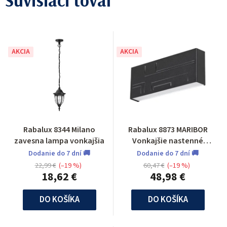
Súvisiaci tovar
AKCIA
AKCIA
Rabalux 8344 Milano
Rabalux 8873 MARIBOR
zavesna lampa vonkajšia
Vonkajšie nastenné
svietidlo
Dodanie do 7 dní 🚚
Dodanie do 7 dní 🚚
22,99 €
(–19 %)
60,47 €
(–19 %)
18,62 €
48,98 €
DO KOŠÍKA
DO KOŠÍKA