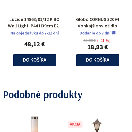
Lucide 14863/01/12 KIBO
Globo CORNUS 32094
Wall Light IP44 H39cm E27
Vonkajšie svietidlo
Satin Chrome
Na objednávku do 7-21 dní
Dodanie do 7 dní 🚚
23,99 €
(–21 %)
48,12 €
18,83 €
DO KOŠÍKA
DO KOŠÍKA
Podobné produkty
AKCIA