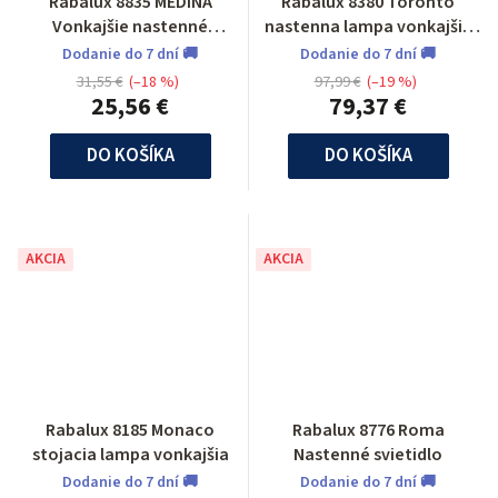
Rabalux 8835 MEDINA
Rabalux 8380 Toronto
Vonkajšie nastenné
nastenna lampa vonkajšia
svietidlo so senzorom
so senzorom
Dodanie do 7 dní 🚚
Dodanie do 7 dní 🚚
31,55 €
(–18 %)
97,99 €
(–19 %)
25,56 €
79,37 €
DO KOŠÍKA
DO KOŠÍKA
AKCIA
AKCIA
Rabalux 8185 Monaco
Rabalux 8776 Roma
stojacia lampa vonkajšia
Nastenné svietidlo
Dodanie do 7 dní 🚚
Dodanie do 7 dní 🚚