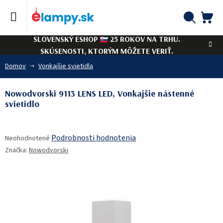
Prejsť
na
obsah
NÁ
Hľadať
SLOVENSKÝ ESHOP
25 ROKOV NA TRHU.
KO
SKÚSENOSTI, KTORÝM MÔŽETE VERIŤ.
Domov
Vonkajšie svietidla
Nowodvorski 9113 LENS LED, Vonkajšie nástenné
svietidlo
Priemerné
Podrobnosti hodnotenia
Neohodnotené
hodnotenie
Značka:
Nowodvorski
produktu
je
0,0
z
5
hviezdičiek.