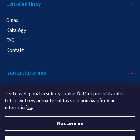
Užitočné linky
O nás
Katalógy
FAQ
Kontakt
Kontaktujte nás
+421 908 709 790
Tento web používa súbory cookie. Ďalším prechádzaním
info@elampa.sk
tohto webu vyjadrujete súhlas s ich používaním. Viac
informácií
tu
.
Nastavenie
Copyright 2026
elampy.sk
. Všetky práva vyhradené.