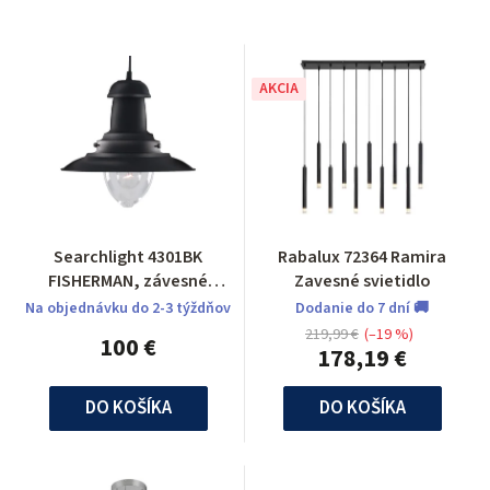
AKCIA
Searchlight 4301BK
Rabalux 72364 Ramira
FISHERMAN, závesné
Zavesné svietidlo
svietidlo
Na objednávku do 2-3 týždňov
Dodanie do 7 dní 🚚
219,99 €
(–19 %)
100 €
178,19 €
DO KOŠÍKA
DO KOŠÍKA