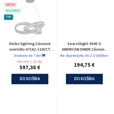
AKCIA
NOVINKA
TIP
Globo lighting Závesné
Searchlight 9345-5
svietidlo 67162-110CCT
AMERICAN DINER Závesné
Mucky
svietidlo
Dodanie do 7 dní 🚚
Na objednávku do 2-3 týždňov
760,99 €
(–21 %)
194,75 €
597,38 €
DO KOŠÍKA
DO KOŠÍKA