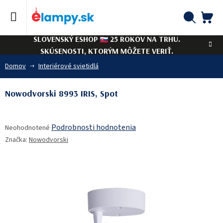
Prejsť
na
obsah
NÁ
Hľadať
SLOVENSKÝ ESHOP
25 ROKOV NA TRHU.
KO
SKÚSENOSTI, KTORÝM MÔŽETE VERIŤ.
Domov
Interiérové svietidlá
Nowodvorski 8993 IRIS, Spot
Priemerné
Podrobnosti hodnotenia
Neohodnotené
hodnotenie
Značka:
Nowodvorski
produktu
je
0,0
z
5
hviezdičiek.