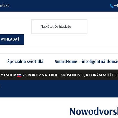
ntakt
+4
Špeciálne svietidlá
SmartHome – inteligentná domá
KÝ ESHOP
25 ROKOV NA TRHU. SKÚSENOSTI, KTORÝM MÔŽETE 
E
Nowodvors