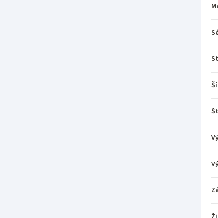
Ma
Sé
St
Ší
Št
Vý
V
Z
Ži