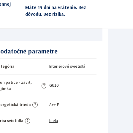
ennej
Máte 14 dní na vrátenie. Bez
dôvodu. Bez rizika.
odatočné parametre
tegória
Interiérové svietidlá
uh pätice - závit,
GU10
?
bjímka
ergetická trieda
A++-E
?
rba svietidla
biela
?