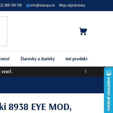
21 908 709 790
info@elampa.sk
Moja objednávka
NÁKUPNÝ
KOŠÍK
cnosť
Žiarovky a žiarivky
Iné produkty
Podľa 
VERIŤ.
ki 8938 EYE MOD,