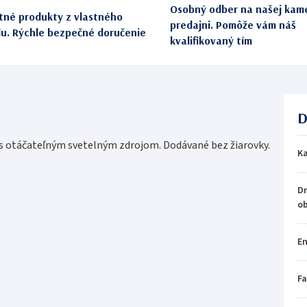
Osobný odber na našej kam
itné produkty z vlastného
predajni. Pomôže vám náš
du. Rýchle bezpečné doručenie
kvalifikovaný tím
D
 s otáčateľným svetelným zdrojom. Dodávané bez žiarovky.
Ka
Dr
o
En
Fa