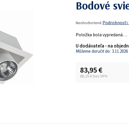
Bodové svie
Priemerné
Podrobnosti
Neohodnotené
hodnotenie
produktu
Položka bola vypredaná…
je
0,0
U dodávateľa - na objedn
z
3.11.2026
5
hviezdičiek.
83,95 €
68,25 € bez DPH
Jednotková cena: