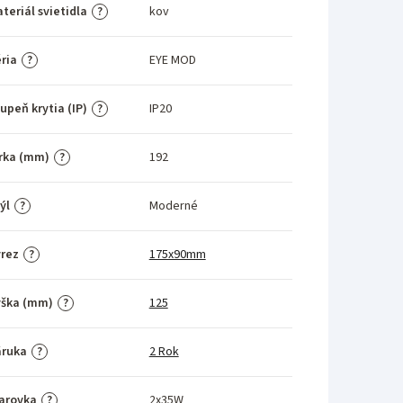
teriál svietidla
kov
?
ria
EYE MOD
?
upeň krytia (IP)
IP20
?
rka (mm)
192
?
ýl
Moderné
?
rez
175x90mm
?
ýška (mm)
125
?
áruka
2 Rok
?
arovka
2x35W
?