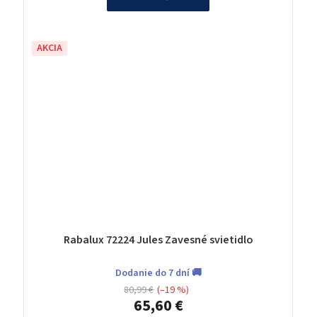
AKCIA
Rabalux 72224 Jules Zavesné svietidlo
Dodanie do 7 dní 🚚
80,99 €
(–19 %)
65,60 €