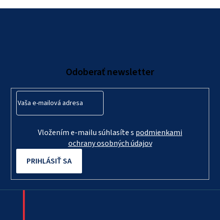
Z
á
p
ä
Odoberať newsletter
t
i
e
Vložením e-mailu súhlasíte s
podmienkami
ochrany osobných údajov
PRIHLÁSIŤ SA