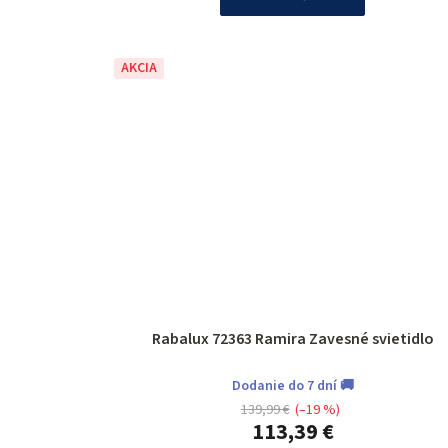
AKCIA
Rabalux 72363 Ramira Zavesné svietidlo
Dodanie do 7 dní 🚚
139,99 €
(–19 %)
113,39 €