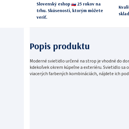
Slovenský eshop
25 rokov na
Kval
trhu. Skúsenosti, ktorým môžete
skla
veriť.
Moderné svietidlo určené na strop je vhodné do do
kdekoľvek okrem kúpeľne a exteriéru. Svietidlo sa 
viacerých farbených kombináciách, nájdete ich po