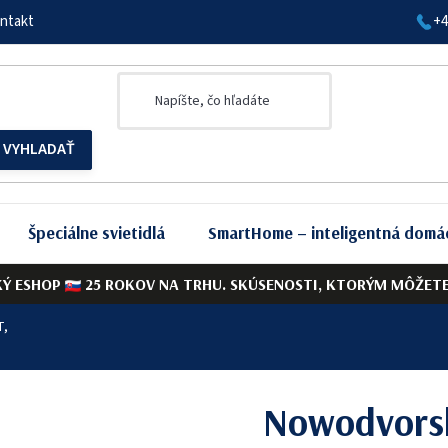
ntakt
+4
Špeciálne svietidlá
SmartHome – inteligentná domá
KÝ ESHOP
25 ROKOV NA TRHU. SKÚSENOSTI, KTORÝM MÔŽETE 
T,
Nowodvorsk