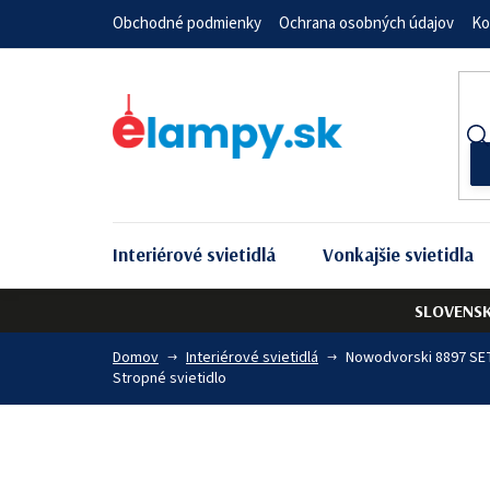
Prejsť
Obchodné podmienky
Ochrana osobných údajov
Ko
na
obsah
Interiérové svietidlá
Vonkajšie svietidla
SLOVENS
Domov
Interiérové svietidlá
Nowodvorski 8897 SE
Stropné svietidlo