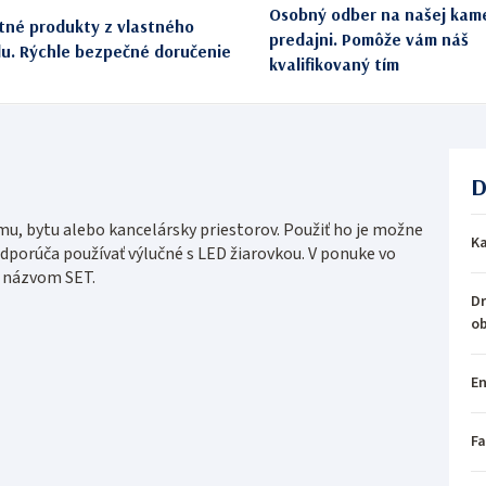
Osobný odber na našej kam
itné produkty z vlastného
predajni. Pomôže vám náš
du. Rýchle bezpečné doručenie
kvalifikovaný tím
D
mu, bytu alebo kancelársky priestorov. Použiť ho je možne
Ka
odporúča používať výlučné s LED žiarovkou. V ponuke vo
d názvom SET.
Dr
o
En
Fa