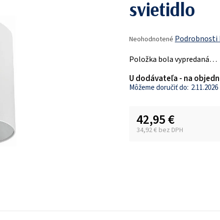
svietidlo
Priemerné
Podrobnosti
Neohodnotené
hodnotenie
produktu
Položka bola vypredaná…
je
0,0
U dodávateľa - na objedn
z
2.11.2026
5
hviezdičiek.
42,95 €
34,92 € bez DPH
Jednotková cena: