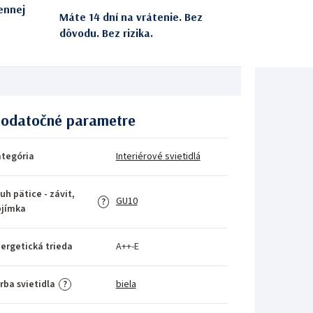
ennej
Máte 14 dní na vrátenie. Bez
dôvodu. Bez rizika.
odatočné parametre
tegória
Interiérové svietidlá
uh pätice - závit,
GU10
?
bjímka
ergetická trieda
A++-E
rba svietidla
biela
?