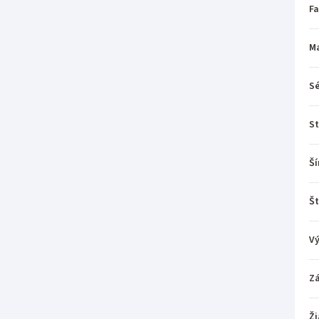
Fa
Ma
Sé
St
Ší
Št
V
Z
Ži