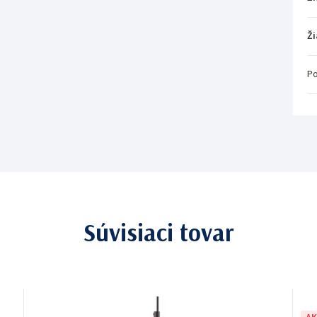
Ži
Po
Súvisiaci tovar