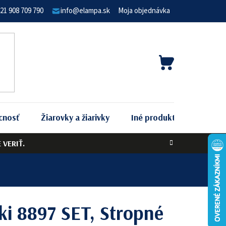
21 908 709 790
info@elampa.sk
Moja objednávka
NÁKUPNÝ
KOŠÍK
cnosť
Žiarovky a žiarivky
Iné produkty
Podľa 
VERIŤ.
i 8897 SET, Stropné