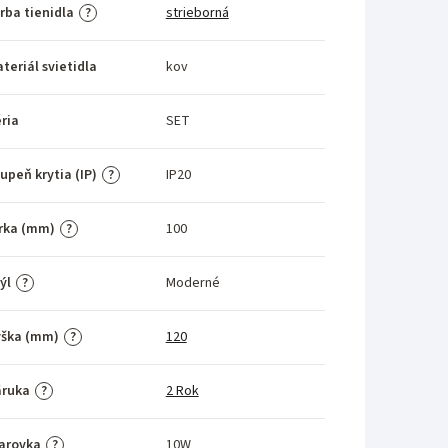
rba tienidla
strieborná
?
teriál svietidla
kov
ria
SET
upeň krytia (IP)
IP20
?
rka (mm)
100
?
ýl
Moderné
?
ýška (mm)
120
?
áruka
2 Rok
?
arovka
10W
?