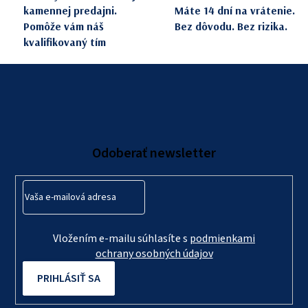
kamennej predajni.
Máte 14 dní na vrátenie.
Pomôže vám náš
Bez dôvodu. Bez rizika.
kvalifikovaný tím
Z
á
p
ä
Odoberať newsletter
t
i
e
Vložením e-mailu súhlasíte s
podmienkami
ochrany osobných údajov
PRIHLÁSIŤ SA