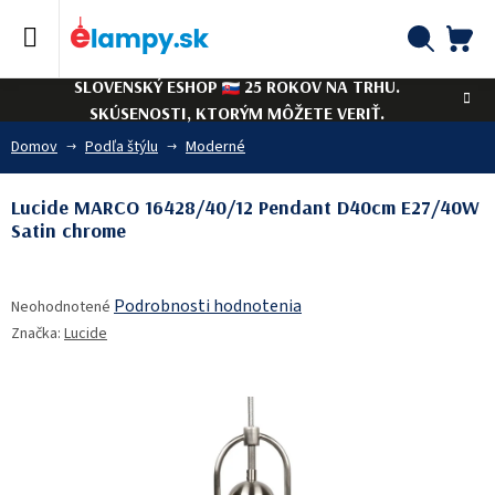
Prejsť
na
obsah
NÁ
Hľadať
SLOVENSKÝ ESHOP
25 ROKOV NA TRHU.
KO
SKÚSENOSTI, KTORÝM MÔŽETE VERIŤ.
Domov
Podľa štýlu
Moderné
Lucide MARCO 16428/40/12 Pendant D40cm E27/40W
Satin chrome
Priemerné
Podrobnosti hodnotenia
Neohodnotené
hodnotenie
Značka:
Lucide
produktu
je
0,0
z
5
hviezdičiek.