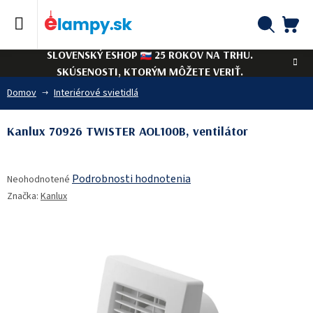
Prejsť
na
obsah
NÁ
Hľadať
SLOVENSKÝ ESHOP
25 ROKOV NA TRHU.
KO
SKÚSENOSTI, KTORÝM MÔŽETE VERIŤ.
Domov
Interiérové svietidlá
Kanlux 70926 TWISTER AOL100B, ventilátor
Priemerné
Podrobnosti hodnotenia
Neohodnotené
hodnotenie
Značka:
Kanlux
produktu
je
0,0
z
5
hviezdičiek.