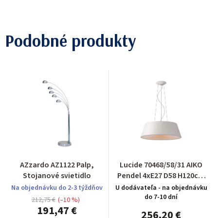
Podobné produkty
AZzardo AZ1122 Palp,
Lucide 70468/58/31 AIKO
Stojanové svietidlo
Pendel 4xE27 D58 H120cm
Wit
Na objednávku do 2-3 týždňov
U dodávateľa - na objednávku
do 7-10 dní
212,75 €
(–10 %)
191,47 €
256,20 €