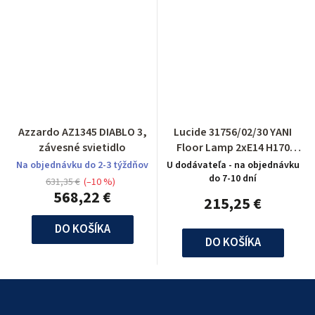
Azzardo AZ1345 DIABLO 3,
Lucide 31756/02/30 YANI
závesné svietidlo
Floor Lamp 2xE14 H170
D40cm Black
Na objednávku do 2-3 týždňov
U dodávateľa - na objednávku
do 7-10 dní
631,35 €
(–10 %)
568,22 €
215,25 €
DO KOŠÍKA
DO KOŠÍKA
Z
á