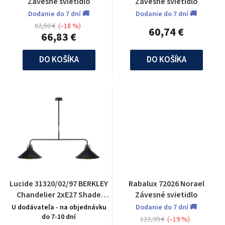
Zavesné svietidlo
Zavesné svietidlo
Dodanie do 7 dní 🚚
Dodanie do 7 dní 🚚
82,50 €
(–18 %)
60,74 €
66,83 €
DO KOŠÍKA
DO KOŠÍKA
Lucide 31320/02/97 BERKLEY
Rabalux 72026 Norael
Chandelier 2xE27 Shade
Závesné svietidlo
Metal Rust
U dodávateľa - na objednávku
Dodanie do 7 dní 🚚
do 7-10 dní
123,99 €
(–19 %)