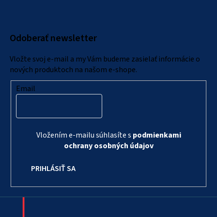
p
ä
Odoberať newsletter
t
i
Vložte svoj e-mail a my Vám budeme zasielať informácie o
e
nových produktoch na našom e-shope.
Email
Vložením e-mailu súhlasíte s
podmienkami
ochrany osobných údajov
PRIHLÁSIŤ SA