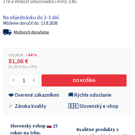
170 a Veľkosť skľučovadla (mm): 2.85.
Na objednávku do 2-3 dní
13.8.2026
Možnosti doručenia
122,82 €
–34 %
81,06 €
65,90 € bez DPH
Jednotková cena:
DO KOŠÍKA
❤️ Overené zákazníkmi
🚚 Rýchle odoslanie
✓
Záruka kvality
🇸🇰 Slovenský e-shop
Slovenský eshop
25
Kvalitné produkty z
rokov na trhu.