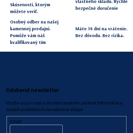
vlastného skladu. Rýchle
Skúsenosti, ktorým
bezpečné doručenie
môžete veriť.
Osobný odber na našej
kamennej predajni.
Máte 14 dní na vrátenie.
Pomôže vám náš
Bez dôvodu. Bez rizika.
kvalifikovaný tím
Z
á
p
ä
Odoberať newsletter
t
i
Vložte svoj e-mail a my Vám budeme zasielať informácie o
e
nových produktoch na našom e-shope.
Email