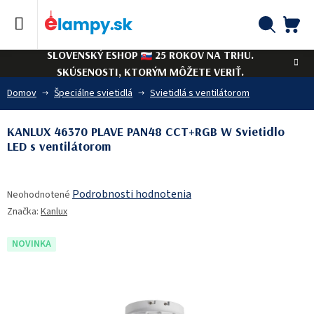
Prejsť
na
obsah
NÁ
Hľadať
SLOVENSKÝ ESHOP
25 ROKOV NA TRHU.
KO
SKÚSENOSTI, KTORÝM MÔŽETE VERIŤ.
Domov
Špeciálne svietidlá
Svietidlá s ventilátorom
KANLUX 46370 PLAVE PAN48 CCT+RGB W Svietidlo
LED s ventilátorom
Priemerné
Podrobnosti hodnotenia
Neohodnotené
hodnotenie
Značka:
Kanlux
produktu
je
0,0
NOVINKA
z
5
hviezdičiek.