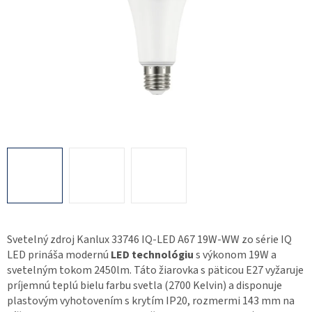
Svetelný zdroj Kanlux 33746 IQ-LED A67 19W-WW zo série IQ
LED prináša modernú
LED technológiu
s výkonom 19W a
svetelným tokom 2450lm. Táto žiarovka s päticou E27 vyžaruje
príjemnú teplú bielu farbu svetla (2700 Kelvin) a disponuje
plastovým vyhotovením s krytím IP20, rozmermi 143 mm na