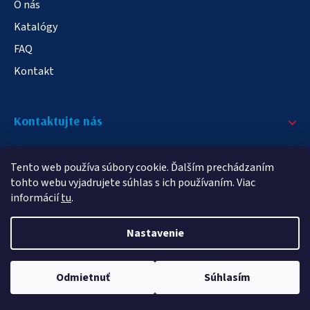
O nás
Katalógy
FAQ
Kontakt
Kontaktujte nás
+421 908 709 790
Tento web používa súbory cookie. Ďalším prechádzaním
info@elampa.sk
tohto webu vyjadrujete súhlas s ich používaním. Viac
informácií
tu
.
Nastavenie
Copyright 2026
elampy.sk
. Všetky práva vyhradené.
Odmietnuť
Súhlasím
Vytvoril Shoptet Premium