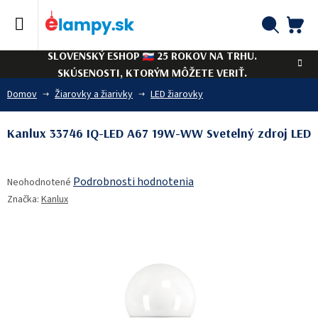
Prejsť
na
obsah
NÁ
Hľadať
SLOVENSKÝ ESHOP
25 ROKOV NA TRHU.
KO
SKÚSENOSTI, KTORÝM MÔŽETE VERIŤ.
Domov
Žiarovky a žiarivky
LED žiarovky
Kanlux 33746 IQ-LED A67 19W-WW Svetelný zdroj LED
Priemerné
Podrobnosti hodnotenia
Neohodnotené
hodnotenie
Značka:
Kanlux
produktu
je
0,0
z
5
hviezdičiek.