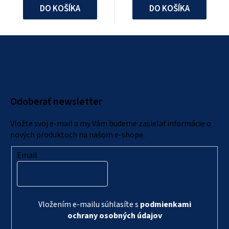
DO KOŠÍKA
DO KOŠÍKA
Z
á
p
ä
Odoberať newsletter
t
i
Vložte svoj e-mail a my Vám budeme zasielať informácie o
e
nových produktoch na našom e-shope.
Email
Vložením e-mailu súhlasíte s
podmienkami
ochrany osobných údajov