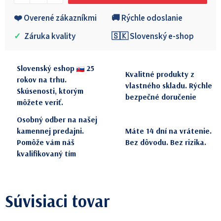
❤️ Overené zákazníkmi
🚚 Rýchle odoslanie
✓
Záruka kvality
🇸🇰 Slovenský e-shop
Slovenský eshop
25
Kvalitné produkty z
rokov na trhu.
vlastného skladu. Rýchle
Skúsenosti, ktorým
bezpečné doručenie
môžete veriť.
Osobný odber na našej
kamennej predajni.
Máte 14 dní na vrátenie.
Pomôže vám náš
Bez dôvodu. Bez rizika.
kvalifikovaný tím
Súvisiaci tovar