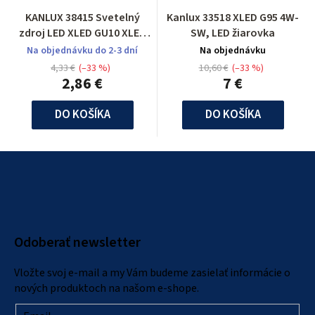
KANLUX 38415 Svetelný
Kanlux 33518 XLED G95 4W-
zdroj LED XLED GU10 XLED
SW, LED žiarovka
GU10 6,5W-CW
Na objednávku do 2-3 dní
Na objednávku
4,33 €
(–33 %)
10,60 €
(–33 %)
2,86 €
7 €
DO KOŠÍKA
DO KOŠÍKA
Z
á
p
ä
Odoberať newsletter
t
i
Vložte svoj e-mail a my Vám budeme zasielať informácie o
e
nových produktoch na našom e-shope.