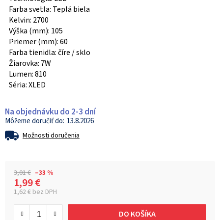
Farba svetla: Teplá biela
Kelvin: 2700
Výška (mm): 105
Priemer (mm): 60
Farba tienidla: číre / sklo
Žiarovka: 7W
Lumen: 810
Séria: XLED
Na objednávku do 2-3 dní
13.8.2026
Možnosti doručenia
3,01 €
–33 %
1,99 €
1,62 € bez DPH
Jednotková cena:
DO KOŠÍKA