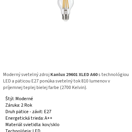
Moderný svetelný zdroj
Kanlux 29601 XLED A60
s technológiou
LED a päticou E27 ponúka svetelný tok 810 lumenov v
príjemnej teplej bielej farbe (2700 Kelvin).
Štýl: Moderné
Záruka: 2 Rok
Druh pätice - závit: E27
Energetická trieda: A++
Materiál svietidla: kov/sklo
Technológia: LED