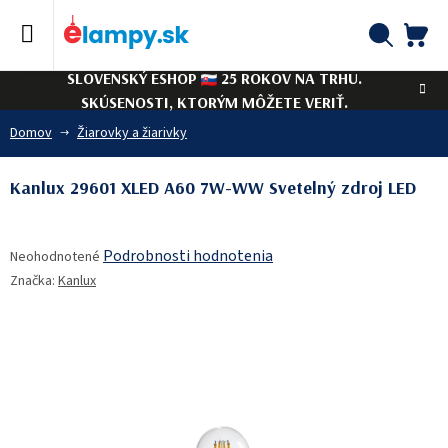
Prejsť
na
obsah
NÁ
Hľadať
SLOVENSKÝ ESHOP
25 ROKOV NA TRHU.
KO
SKÚSENOSTI, KTORÝM MÔŽETE VERIŤ.
Domov
Žiarovky a žiarivky
Kanlux 29601 XLED A60 7W-WW Svetelný zdroj LED
Priemerné
Podrobnosti hodnotenia
Neohodnotené
hodnotenie
Značka:
Kanlux
produktu
je
0,0
z
5
hviezdičiek.