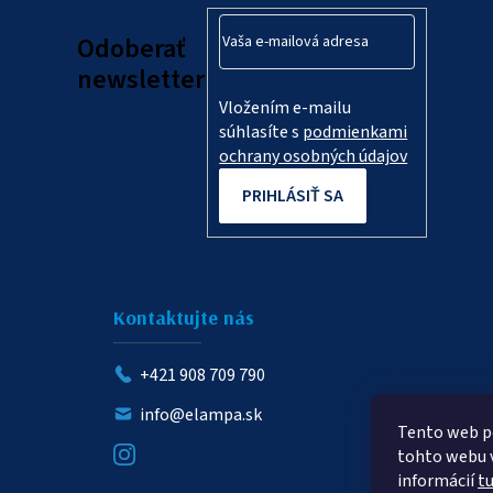
ä
Odoberať
t
newsletter
Vložením e-mailu
i
súhlasíte s
podmienkami
e
ochrany osobných údajov
PRIHLÁSIŤ SA
Kontaktujte nás
+421 908 709 790
info@elampa.sk
Tento web p
tohto webu v
informácií
t