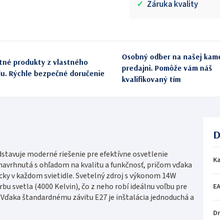
✓
Záruka kvality
Osobný odber na našej kam
itné produkty z vlastného
predajni. Pomôže vám náš
du. Rýchle bezpečné doručenie
kvalifikovaný tím
D
stavuje moderné riešenie pre efektívne osvetlenie
Ka
 navrhnutá s ohľadom na kvalitu a funkčnosť, pričom vďaka
cky v každom svietidle. Svetelný zdroj s výkonom 14W
bu svetla (4000 Kelvin), čo z neho robí ideálnu voľbu pre
E
e. Vďaka štandardnému závitu E27 je inštalácia jednoduchá a
Dr