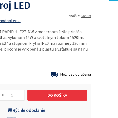
roj LED
Značka:
Kanlux
 hodnotenia
54 RAPID HI E27-NW v modernom štýle prináša
tla
s výkonom 14W a svetelným tokom 1520lm.
ou E27 a stupňom krytia IP20 má rozmery 120 mm
, pričom je vyrobená z plastu a vzťahuje sa na ňu
Možnosti doručenia
DO KOŠÍKA
🚚 Rýchle odoslanie