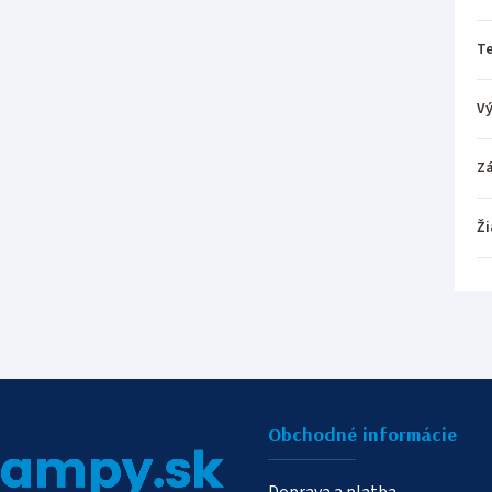
T
V
Z
Ži
Obchodné informácie
Doprava a platba