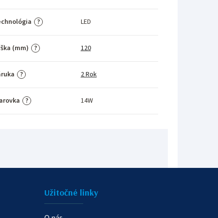
echnológia
LED
?
ýška (mm)
120
?
áruka
2 Rok
?
arovka
14W
?
Užitočné linky
O nás