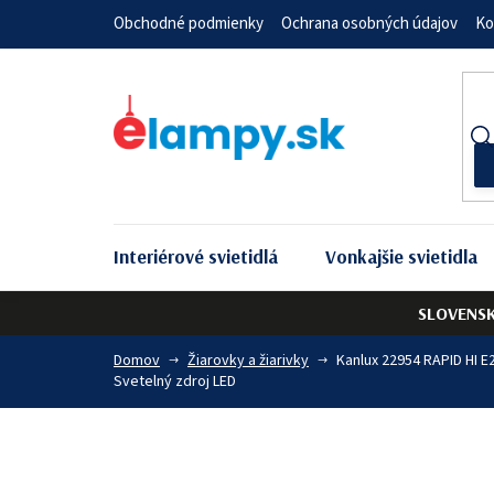
Prejsť
Obchodné podmienky
Ochrana osobných údajov
Ko
na
obsah
Interiérové svietidlá
Vonkajšie svietidla
SLOVENS
Domov
Žiarovky a žiarivky
Kanlux 22954 RAPID HI 
Svetelný zdroj LED