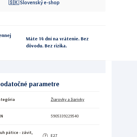
🇸🇰 Slovenský e-shop
ennej
Máte 14 dní na vrátenie. Bez
dôvodu. Bez rizika.
odatočné parametre
tegória
Žiarovky a žiarivky
AN
5905339229540
uh pätice - závit,
E27
?