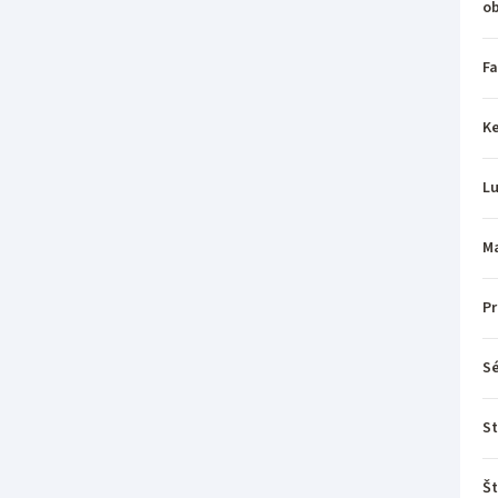
o
Fa
Ke
L
Ma
P
Sé
St
Št