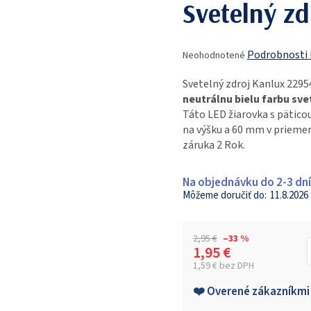
Svetelný zd
Priemerné
Podrobnosti
Neohodnotené
hodnotenie
produktu
Svetelný zdroj Kanlux 229
je
neutrálnu bielu farbu sve
0,0
Táto LED žiarovka s pätic
z
na výšku a 60 mm v priemere
5
záruka 2 Rok.
hviezdičiek.
Na objednávku do 2-3 dní
11.8.2026
2,95 €
–33 %
1,95 €
1,59 € bez DPH
Jednotková cena:
❤️ Overené zákazníkmi