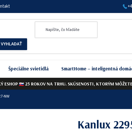
ntakt
+4
Špeciálne svietidlá
SmartHome – inteligentná domá
KÝ ESHOP
25 ROKOV NA TRHU. SKÚSENOSTI, KTORÝM MÔŽETE 
E27-NW
Kanlux 229