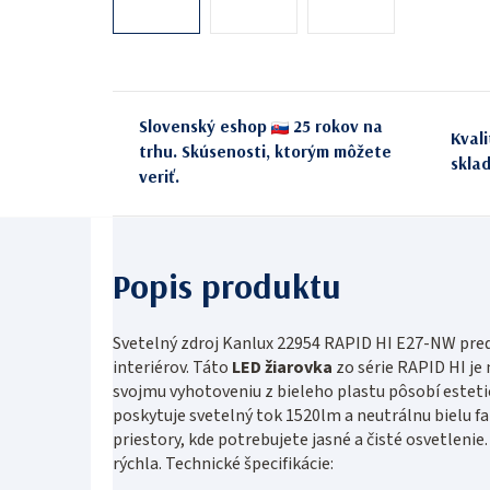
Slovenský eshop
25 rokov na
Kval
trhu. Skúsenosti, ktorým môžete
skla
veriť.
Svetelný zdroj Kanlux 22954 RAPID HI E27-NW pred
interiérov. Táto
LED žiarovka
zo série RAPID HI je
svojmu vyhotoveniu z bieleho plastu pôsobí esteti
poskytuje svetelný tok 1520lm a neutrálnu bielu far
priestory, kde potrebujete jasné a čisté osvetleni
rýchla. Technické špecifikácie: