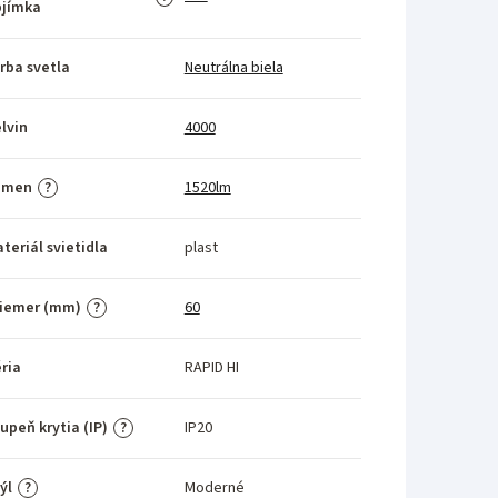
bjímka
rba svetla
Neutrálna biela
lvin
4000
umen
1520lm
?
teriál svietidla
plast
riemer (mm)
60
?
ria
RAPID HI
upeň krytia (IP)
IP20
?
ýl
Moderné
?