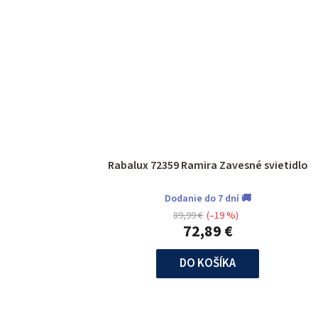
Rabalux 72359 Ramira Zavesné svietidlo
Dodanie do 7 dní 🚚
89,99 €
(–19 %)
72,89 €
DO KOŠÍKA