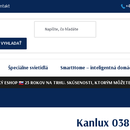
ntakt
+4
Špeciálne svietidlá
SmartHome – inteligentná domá
KÝ ESHOP
25 ROKOV NA TRHU. SKÚSENOSTI, KTORÝM MÔŽETE 
Kanlux 03