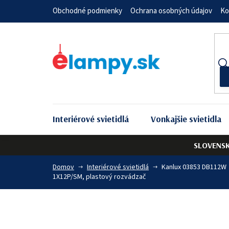
Prejsť
Obchodné podmienky
Ochrana osobných údajov
Ko
na
obsah
Interiérové svietidlá
Vonkajšie svietidla
SLOVENS
Domov
Interiérové svietidlá
Kanlux 03853 DB112W
1X12P/SM, plastový rozvádzač