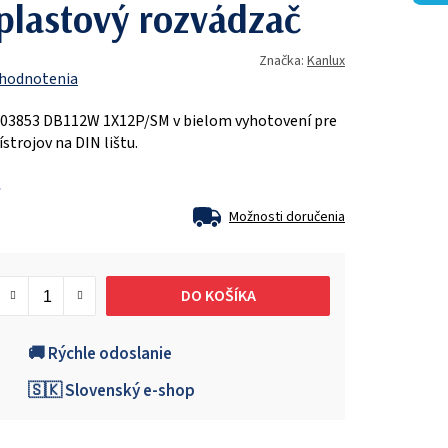
plastový rozvádzač
Značka:
Kanlux
 hodnotenia
 03853 DB112W 1X12P/SM v bielom vyhotovení pre
trojov na DIN lištu.
Možnosti doručenia
DO KOŠÍKA
🚚 Rýchle odoslanie
🇸🇰 Slovenský e-shop