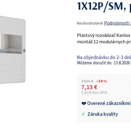
1X12P/SM, 
Priemerné
Podrobnosti
Neohodnotené
hodnotenie
produktu
Plastový rozvádzač Kanlux
je
montáž 12 modulárnych prís
0,0
z
5
Na objednávku do 2-3 dní
hviezdičiek.
13.8.2026
10,81 €
–34 %
7,13 €
5,80 € bez DPH
Jednotková cena:
❤️ Overené zákazníkmi
✓
Záruka kvality