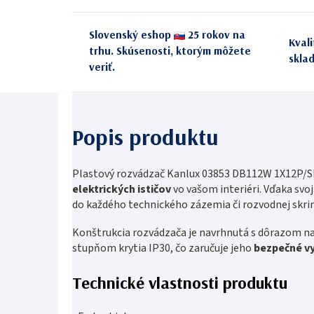
Slovenský eshop
25 rokov na
Kval
trhu. Skúsenosti, ktorým môžete
skla
veriť.
Plastový rozvádzač Kanlux 03853 DB112W 1X12P/S
elektrických ističov
vo vašom interiéri. Vďaka svo
do každého technického zázemia či rozvodnej skrin
Konštrukcia rozvádzača je navrhnutá s dôrazom na
stupňom krytia IP30, čo zaručuje jeho
bezpečné vy
Technické vlastnosti produktu