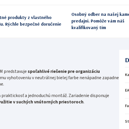
Osobný odber na našej kam
itné produkty z vlastného
predajni. Pomôže vám náš
du. Rýchle bezpečné doručenie
kvalifikovaný tím
D
M predstavuje
spoľahlivé riešenie pre organizáciu
Ka
jmu vyhotoveniu v neutrálnej bielej farbe nenápadne zapadne
e.
E
 praktickosť a jednoduchú montáž. Zariadenie disponuje
užitie v suchých vnútorných priestoroch
.
Fa
St