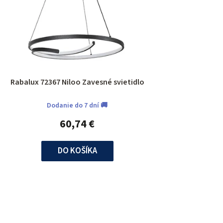
Rabalux 72367 Niloo Zavesné svietidlo
Dodanie do 7 dní 🚚
60,74 €
DO KOŠÍKA