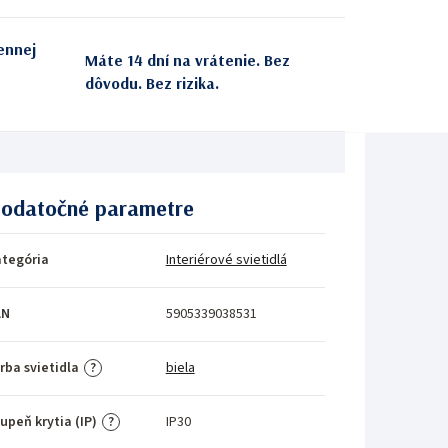
ennej
Máte 14 dní na vrátenie. Bez
dôvodu. Bez rizika.
odatočné parametre
tegória
Interiérové svietidlá
AN
5905339038531
rba svietidla
biela
?
upeň krytia (IP)
IP30
?