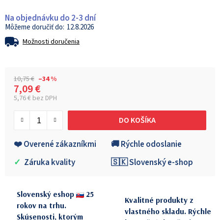
Na objednávku do 2-3 dní
12.8.2026
Možnosti doručenia
10,75 €
–34 %
7,09 €
5,76 € bez DPH
Jednotková cena:
DO KOŠÍKA
❤️ Overené zákazníkmi
🚚 Rýchle odoslanie
✓
Záruka kvality
🇸🇰 Slovenský e-shop
Slovenský eshop
25
Kvalitné produkty z
rokov na trhu.
vlastného skladu. Rýchle
Skúsenosti, ktorým