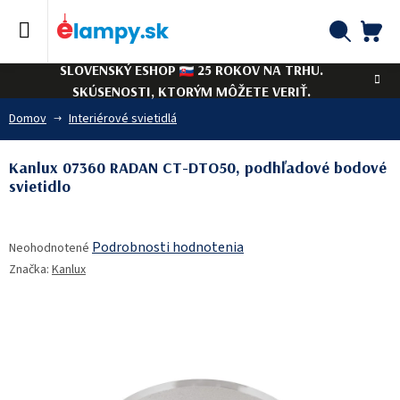
Prejsť
na
obsah
NÁ
Hľadať
SLOVENSKÝ ESHOP
25 ROKOV NA TRHU.
KO
SKÚSENOSTI, KTORÝM MÔŽETE VERIŤ.
Domov
Interiérové svietidlá
Kanlux 07360 RADAN CT-DTO50, podhľadové bodové
svietidlo
Priemerné
Podrobnosti hodnotenia
Neohodnotené
hodnotenie
Značka:
Kanlux
produktu
je
0,0
z
5
hviezdičiek.