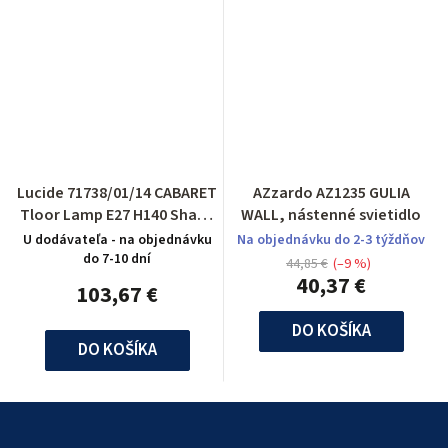
Lucide 71738/01/14 CABARET
AZzardo AZ1235 GULIA
Tloor Lamp E27 H140 Shade
WALL, nástenné svietidlo
Silver
U dodávateľa - na objednávku
Na objednávku do 2-3 týždňov
do 7-10 dní
44,85 €
(–9 %)
40,37 €
103,67 €
DO KOŠÍKA
DO KOŠÍKA
Z
á