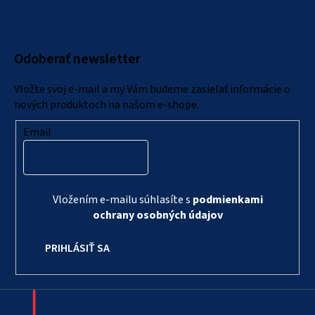
p
ä
Odoberať newsletter
t
i
Vložte svoj e-mail a my Vám budeme zasielať informácie o
e
nových produktoch na našom e-shope.
Email
Vložením e-mailu súhlasíte s
podmienkami
ochrany osobných údajov
PRIHLÁSIŤ SA