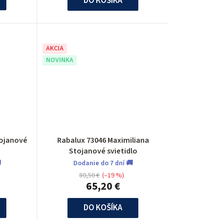
u
DO KOŠÍKA
k
t
AKCIA
o
NOVINKA
v
tojanové
Rabalux 73046 Maximiliana
Stojanové svietidlo

Dodanie do 7 dní 🚚
80,50 €
(–19 %)
65,20 €
DO KOŠÍKA