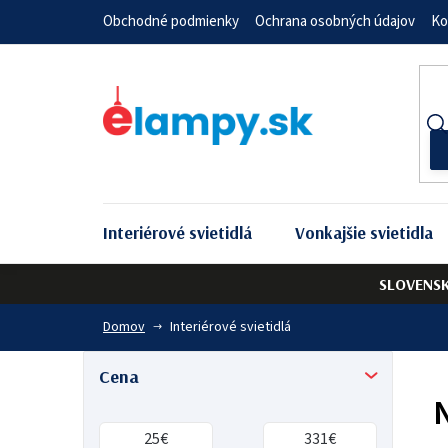
Prejsť
Obchodné podmienky
Ochrana osobných údajov
Ko
na
obsah
Interiérové svietidlá
Vonkajšie svietidla
SLOVENS
Domov
Interiérové svietidlá
B
Cena
o
25
€
331
€