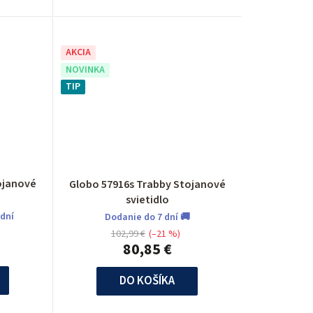
AKCIA
NOVINKA
TIP
tojanové
Globo 57916s Trabby Stojanové
svietidlo
 dní
Dodanie do 7 dní 🚚
102,99 €
(–21 %)
80,85 €
DO KOŠÍKA