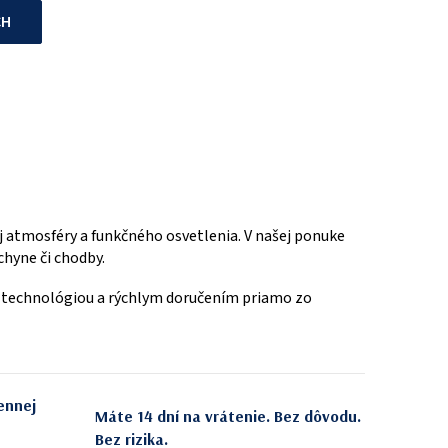
CH
ej atmosféry a funkčného osvetlenia. V našej ponuke
chyne či chodby.
D technológiou a rýchlym doručením priamo zo
ennej
Máte 14 dní na vrátenie. Bez dôvodu.
Bez rizika.