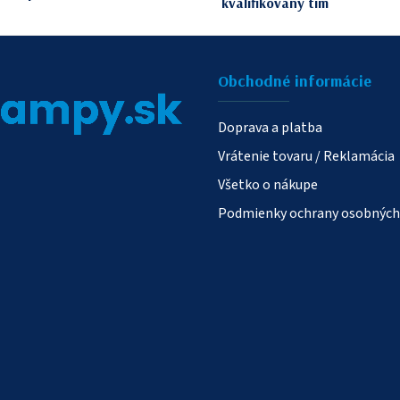
kvalifikovaný tím
v
ý
p
Obchodné informácie
i
s
Doprava a platba
u
Vrátenie tovaru / Reklamácia
Všetko o nákupe
Podmienky ochrany osobných