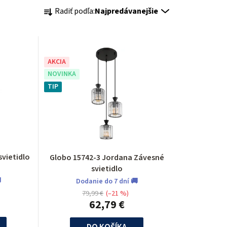
R
Radiť podľa:
Najpredávanejšie
a
d
e
AKCIA
NOVINKA
n
TIP
i
e
p
svietidlo
Globo 15742-3 Jordana Závesné
r
svietidlo

Dodanie do 7 dní 🚚
o
79,99 €
(–21 %)
62,79 €
d