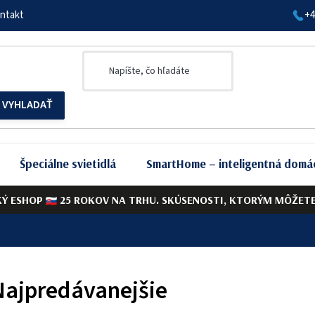
ntakt
+4
Špeciálne svietidlá
SmartHome – inteligentná domá
KÝ ESHOP
25 ROKOV NA TRHU. SKÚSENOSTI, KTORÝM MÔŽETE 
Najpredávanejšie