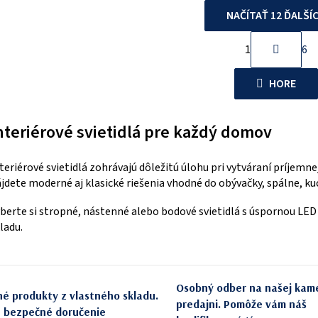
NAČÍTAŤ 12 ĎALŠÍ
S
1
6
O
t
r
v
HORE
á
l
n
á
k
nteriérové svietidlá pre každý domov
d
o
a
v
teriérové svietidlá zohrávajú dôležitú úlohu pri vytváraní príjemn
c
a
jdete moderné aj klasické riešenia vhodné do obývačky, spálne, ku
n
i
i
berte si stropné, nástenné alebo bodové svietidlá s úspornou LE
e
e
ladu.
p
r
v
Osobný odber na našej kam
k
né produkty z vlastného skladu.
predajni. Pomôže vám náš
y
e bezpečné doručenie