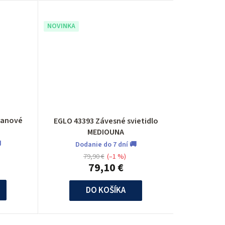
NOVINKA
ojanové
EGLO 43393 Závesné svietidlo
MEDIOUNA

Dodanie do 7 dní 🚚
79,90 €
(–1 %)
79,10 €
DO KOŠÍKA