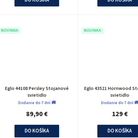
u
k
NOVINKA
NOVINKA
o
v
Eglo 44108 Persley Stojanové
Eglo 43521 Hornwood S
svietidlo
svietidlo
Dodanie do 7 dní 🚚
Dodanie do 7 dní 
89,90 €
129 €
DO KOŠÍKA
DO KOŠÍKA