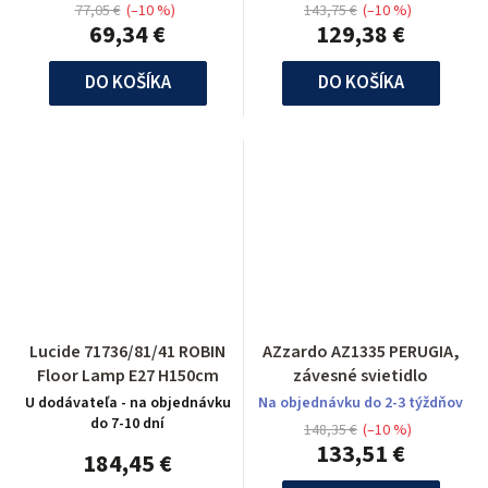
77,05 €
(–10 %)
143,75 €
(–10 %)
69,34 €
129,38 €
DO KOŠÍKA
DO KOŠÍKA
Lucide 71736/81/41 ROBIN
AZzardo AZ1335 PERUGIA,
Floor Lamp E27 H150cm
závesné svietidlo
U dodávateľa - na objednávku
Na objednávku do 2-3 týždňov
do 7-10 dní
148,35 €
(–10 %)
133,51 €
184,45 €