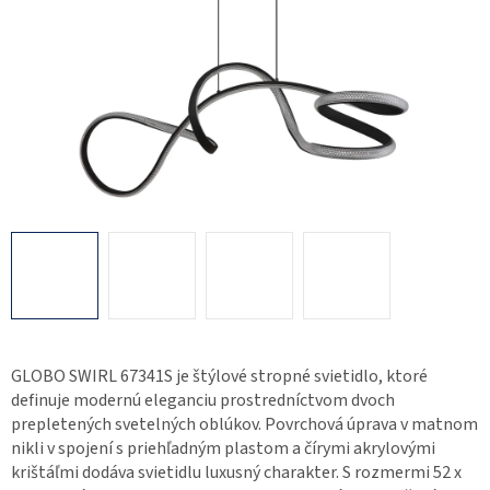
GLOBO SWIRL 67341S je štýlové stropné svietidlo, ktoré
definuje modernú eleganciu prostredníctvom dvoch
prepletených svetelných oblúkov. Povrchová úprava v matnom
nikli v spojení s priehľadným plastom a čírymi akrylovými
krištáľmi dodáva svietidlu luxusný charakter. S rozmermi 52 x