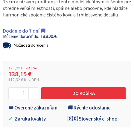
15 cm a nízkym profilom je tento model ideálnym riešením pre
stredne veľké miestnosti, spálne alebo pracovne, kde hľadáte
harmonické spojenie čistého kovu a trblietavého detailu.
Dodanie do 7 dní 🚚
18.8.2026
Možnosti doručenia
175,99 €
–21 %
138,15 €
112,32 € bez DPH
Jednotková cena:
DO KOŠÍKA
❤️ Overené zákazníkmi
🚚 Rýchle odoslanie
✓
Záruka kvality
🇸🇰 Slovenský e-shop