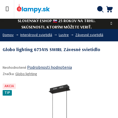
Prejsť
na
obsah
NÁ
Hľadať
SLOVENSKÝ ESHOP
25 ROKOV NA TRHU.
KO
SKÚSENOSTI, KTORÝM MÔŽETE VERIŤ.
Domov
Interiérové svietidlá
Lustre
Závesné svietidlá
Globo lighting 67341S SWIRL Závesné svietidlo
Priemerné
Podrobnosti hodnotenia
Neohodnotené
hodnotenie
Značka:
Globo lighting
produktu
je
0,0
AKCIA
z
TIP
5
hviezdičiek.