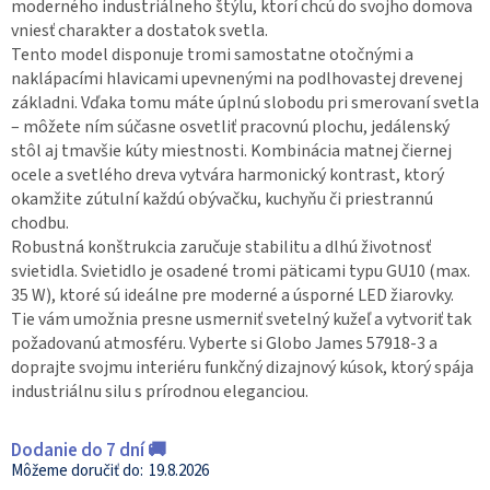
moderného industriálneho štýlu, ktorí chcú do svojho domova
vniesť charakter a dostatok svetla.
Tento model disponuje tromi samostatne otočnými a
naklápacími hlavicami upevnenými na podlhovastej drevenej
základni. Vďaka tomu máte úplnú slobodu pri smerovaní svetla
– môžete ním súčasne osvetliť pracovnú plochu, jedálenský
stôl aj tmavšie kúty miestnosti. Kombinácia matnej čiernej
ocele a svetlého dreva vytvára harmonický kontrast, ktorý
okamžite zútulní každú obývačku, kuchyňu či priestrannú
chodbu.
Robustná konštrukcia zaručuje stabilitu a dlhú životnosť
svietidla. Svietidlo je osadené tromi päticami typu GU10 (max.
35 W), ktoré sú ideálne pre moderné a úsporné LED žiarovky.
Tie vám umožnia presne usmerniť svetelný kužeľ a vytvoriť tak
požadovanú atmosféru. Vyberte si Globo James 57918-3 a
doprajte svojmu interiéru funkčný dizajnový kúsok, ktorý spája
industriálnu silu s prírodnou eleganciou.
Dodanie do 7 dní 🚚
19.8.2026