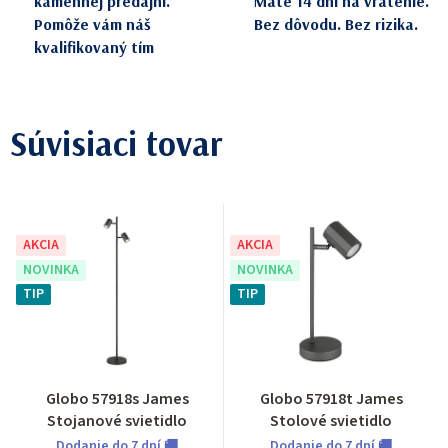
kamennej predajni.
Máte 14 dní na vrátenie.
Pomôže vám náš
Bez dôvodu. Bez rizika.
kvalifikovaný tím
Súvisiaci tovar
AKCIA
AKCIA
NOVINKA
NOVINKA
TIP
TIP
Globo 57918s James
Globo 57918t James
Stojanové svietidlo
Stolové svietidlo
Dodanie do 7 dní 🚚
Dodanie do 7 dní 🚚