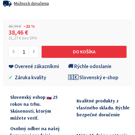
Možnosti doručenia
48,99 €
–21 %
38,46 €
31,27 € bez DPH
Jednotková cena:
DO KOŠÍKA
❤️ Overené zákazníkmi
🚚 Rýchle odoslanie
✓
Záruka kvality
🇸🇰 Slovenský e-shop
Slovenský eshop
25
Kvalitné produkty z
rokov na trhu.
vlastného skladu. Rýchle
Skúsenosti, ktorým
bezpečné doručenie
môžete veriť.
Osobný odber na našej