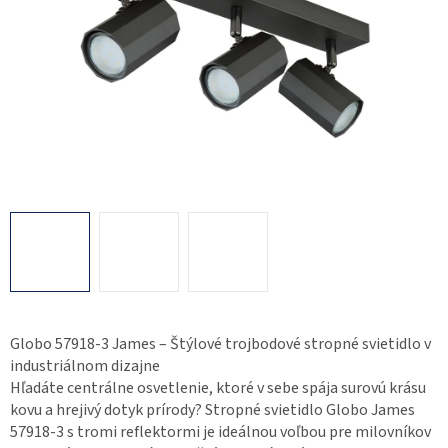
Globo 57918-3 James – Štýlové trojbodové stropné svietidlo v
industriálnom dizajne
Hľadáte centrálne osvetlenie, ktoré v sebe spája surovú krásu
kovu a hrejivý dotyk prírody? Stropné svietidlo Globo James
57918-3 s tromi reflektormi je ideálnou voľbou pre milovníkov