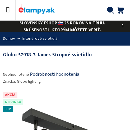
Prejsť
na
obsah
NÁ
Hľadať
SLOVENSKÝ ESHOP
25 ROKOV NA TRHU.
KO
SKÚSENOSTI, KTORÝM MÔŽETE VERIŤ.
Domov
Interiérové svietidlá
Globo 57918-3 James Stropné svietidlo
Priemerné
Podrobnosti hodnotenia
Neohodnotené
hodnotenie
Značka:
Globo lighting
produktu
je
0,0
AKCIA
z
NOVINKA
5
TIP
hviezdičiek.