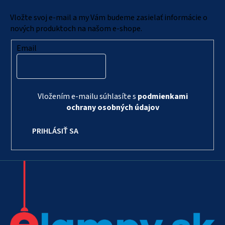
t
i
Vložte svoj e-mail a my Vám budeme zasielať informácie o
e
nových produktoch na našom e-shope.
Email
Vložením e-mailu súhlasíte s
podmienkami
ochrany osobných údajov
PRIHLÁSIŤ SA