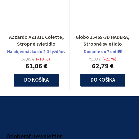
AZzardo AZ1311 Colette,
Globo 15465-3D HADERA,
Stropné svietidlo
Stropné svietidlo
Na objednávku do 2-3 týždňov
Dodanie do 7 dní 🚚
67,85 €
(–10 %)
79,99 €
(–21 %)
61,06 €
62,79 €
DO KOŠÍKA
DO KOŠÍKA
Z
á
p
ä
Odoberať newsletter