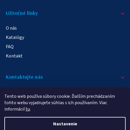
Užitočné linky
O nás
Katalógy
FAQ
Kontakt
Kontaktujte nás
+421 908 709 790
Tento web používa súbory cookie. Ďalším prechádzaním
info@elampa.sk
tohto webu vyjadrujete súhlas s ich používaním. Viac
informácií
tu
.
Nastavenie
Copyright 2026
elampy.sk
. Všetky práva vyhradené.