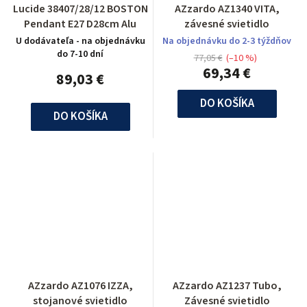
Lucide 38407/28/12 BOSTON
AZzardo AZ1340 VITA,
Pendant E27 D28cm Alu
závesné svietidlo
U dodávateľa - na objednávku
Na objednávku do 2-3 týždňov
do 7-10 dní
77,05 €
(–10 %)
69,34 €
89,03 €
DO KOŠÍKA
DO KOŠÍKA
AZzardo AZ1076 IZZA,
AZzardo AZ1237 Tubo,
stojanové svietidlo
Závesné svietidlo