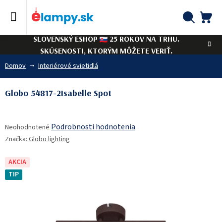
Prejsť
na
obsah
NÁ
Hľadať
SLOVENSKÝ ESHOP
25 ROKOV NA TRHU.
KO
SKÚSENOSTI, KTORÝM MÔŽETE VERIŤ.
Domov
Interiérové svietidlá
Globo 54817-2Isabelle Spot
Priemerné
Podrobnosti hodnotenia
Neohodnotené
hodnotenie
Značka:
Globo lighting
produktu
je
0,0
AKCIA
z
TIP
5
hviezdičiek.