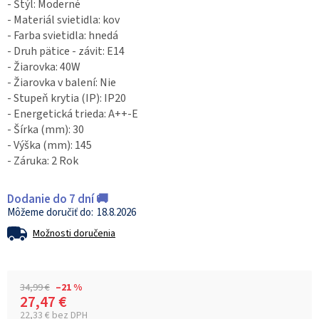
- Štýl: Moderné
- Materiál svietidla: kov
- Farba svietidla: hnedá
- Druh pätice - závit: E14
- Žiarovka: 40W
- Žiarovka v balení: Nie
- Stupeň krytia (IP): IP20
- Energetická trieda: A++-E
- Šírka (mm): 30
- Výška (mm): 145
- Záruka: 2 Rok
Dodanie do 7 dní 🚚
18.8.2026
Možnosti doručenia
34,99 €
–21 %
27,47 €
22,33 € bez DPH