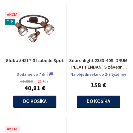
AKCIA
TIP
Globo 54817-3 Isabelle Spot
Searchlight 2353-40SI DRUM
PLEAT PENDANTS závesné
svietidlo
Dodanie do 7 dní 🚚
Na objednávku do 2-3 týždňov
51,99 €
(–21 %)
158 €
40,81 €
DO KOŠÍKA
DO KOŠÍKA
AKCIA