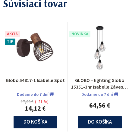
Súvisiaci tovar
AKCIA
NOVINKA
TIP
Globo 54817-1 Isabelle Spot
GLOBO – lighting Globo
15351-3hr Isabelle Závesné
svietidlo
Dodanie do 7 dní 🚚
Dodanie do 7 dní 🚚
17,99 €
(–21 %)
64,56 €
14,12 €
DO KOŠÍKA
DO KOŠÍKA