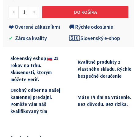
Jednotková cena:
DO KOŠÍKA
❤️ Overené zákazníkmi
🚚 Rýchle odoslanie
✓
Záruka kvality
🇸🇰 Slovenský e-shop
Slovenský eshop
25
Kvalitné produkty z
rokov na trhu.
vlastného skladu. Rýchle
Skúsenosti, ktorým
bezpečné doručenie
môžete veriť.
Osobný odber na našej
kamennej predajni.
Máte 14 dní na vrátenie.
Pomôže vám náš
Bez dôvodu. Bez rizika.
kvalifikovaný tím