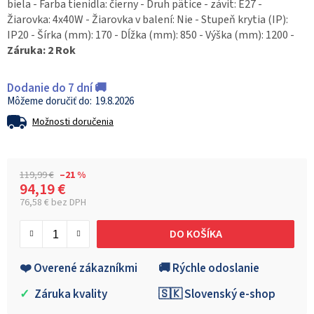
biela - Farba tienidla: čierny - Druh pätice - závit: E27 -
Žiarovka: 4x40W - Žiarovka v balení: Nie - Stupeň krytia (IP):
IP20 - Šírka (mm): 170 - Dĺžka (mm): 850 - Výška (mm): 1200 -
Záruka: 2 Rok
Dodanie do 7 dní 🚚
19.8.2026
Možnosti doručenia
119,99 €
–21 %
94,19 €
76,58 € bez DPH
Jednotková cena:
DO KOŠÍKA
❤️ Overené zákazníkmi
🚚 Rýchle odoslanie
✓
Záruka kvality
🇸🇰 Slovenský e-shop