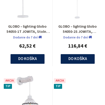
GLOBO – lighting Globo
GLOBO – lighting Globo
54050-1T JOWITA, Stolné
54050-2S JOWITA,
svietidlo
Stojanové svietidlo
Dodanie do 7 dní 🚚
Dodanie do 7 dní 🚚
62,52 €
116,84 €
DO KOŠÍKA
DO KOŠÍKA
AKCIA
AKCIA
TIP
TIP