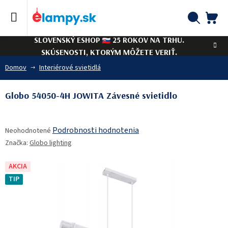
Prejsť
na
obsah
NÁ
Hľadať
SLOVENSKÝ ESHOP
25 ROKOV NA TRHU.
KO
SKÚSENOSTI, KTORÝM MÔŽETE VERIŤ.
Domov
Interiérové svietidlá
Globo 54050-4H JOWITA Závesné svietidlo
Priemerné
Podrobnosti hodnotenia
Neohodnotené
hodnotenie
Značka:
Globo lighting
produktu
je
0,0
AKCIA
z
TIP
5
hviezdičiek.