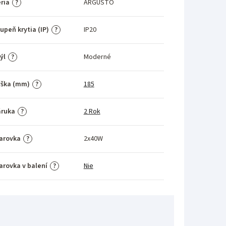
ria
ARGUSTO
?
upeň krytia (IP)
IP20
?
ýl
Moderné
?
ýška (mm)
185
?
áruka
2 Rok
?
arovka
2x40W
?
arovka v balení
Nie
?