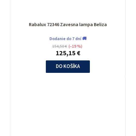
Rabalux 72346 Zavesna lampa Beliza
Dodanie do 7 dní 🚚
154,50 €
(–19 %)
125,15 €
DO KOŠÍKA