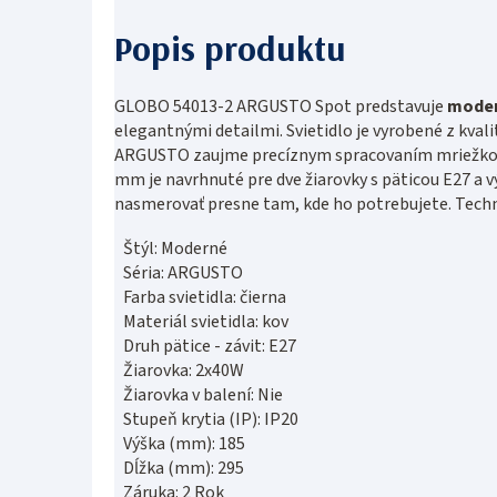
GLOBO 54013-2 ARGUSTO Spot predstavuje
moder
elegantnými detailmi. Svietidlo je vyrobené z kvali
ARGUSTO zaujme precíznym spracovaním mriežkovan
mm je navrhnuté pre dve žiarovky s päticou E27 
nasmerovať presne tam, kde ho potrebujete. Tech
Štýl: Moderné
Séria: ARGUSTO
Farba svietidla: čierna
Materiál svietidla: kov
Druh pätice - závit: E27
Žiarovka: 2x40W
Žiarovka v balení: Nie
Stupeň krytia (IP): IP20
Výška (mm): 185
Dĺžka (mm): 295
Záruka: 2 Rok