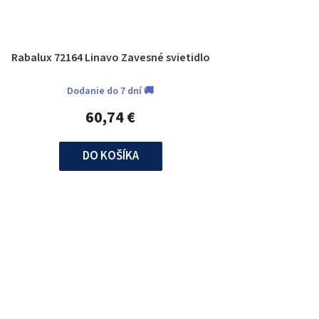
Rabalux 72164 Linavo Zavesné svietidlo
Dodanie do 7 dní 🚚
60,74 €
DO KOŠÍKA