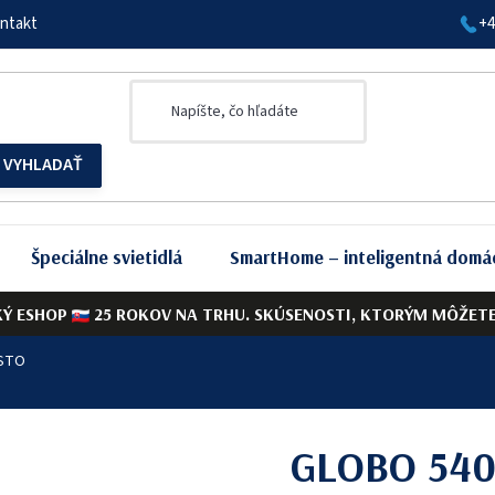
ntakt
+4
Špeciálne svietidlá
SmartHome – inteligentná domá
KÝ ESHOP
25 ROKOV NA TRHU. SKÚSENOSTI, KTORÝM MÔŽETE 
USTO
GLOBO 540