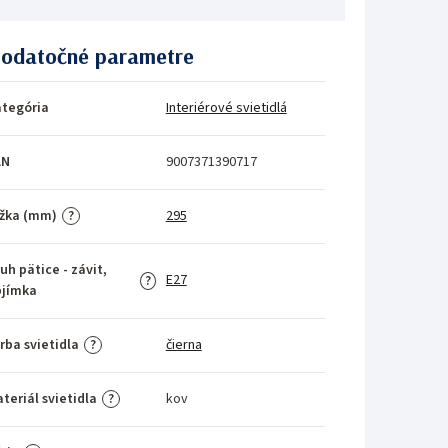
odatočné parametre
tegória
Interiérové svietidlá
AN
9007371390717
žka (mm)
295
?
uh pätice - závit,
E27
?
bjímka
rba svietidla
čierna
?
teriál svietidla
kov
?