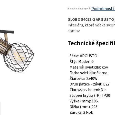
Priemerné
Podrobnosti
Neohodnotené
hodnotenie
produktu
GLOBO 54013-2 ARGUSTO
je
interiéru, ktoré vďaka svo
0,0
domov.
z
5
Technické špecifi
hviezdičiek.
Séria: ARGUSTO
Štýl: Moderné
Materiál svietidla: kov
Farba svietidla: čierna
Žiarovka: 2x40W
Druh pätice - závit: E27
Žiarovka v balení: Nie
Stupeň krytia (IP): IP20
Výška (mm): 185
Dĺžka (mm): 295
Záruka: 2 Rok