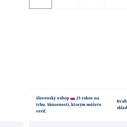
Slovenský eshop
25 rokov na
Kval
trhu. Skúsenosti, ktorým môžete
skla
veriť.