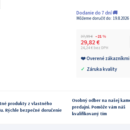
Dodanie do 7 dní 🚚
19.8.2026
37,99 €
–21 %
29,82 €
24,24 € bez DPH
Jednotková cena:
❤️ Overené zákazníkmi
✓
Záruka kvality
Osobný odber na našej kam
itné produkty z vlastného
predajni. Pomôže vám náš
du. Rýchle bezpečné doručenie
kvalifikovaný tím