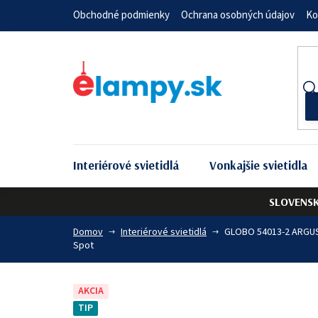
Prejsť
Obchodné podmienky
Ochrana osobných údajov
Ko
na
obsah
Interiérové svietidlá
Vonkajšie svietidla
SLOVENS
Domov
Interiérové svietidlá
GLOBO 54013-2 ARG
Spot
AKCIA
TIP