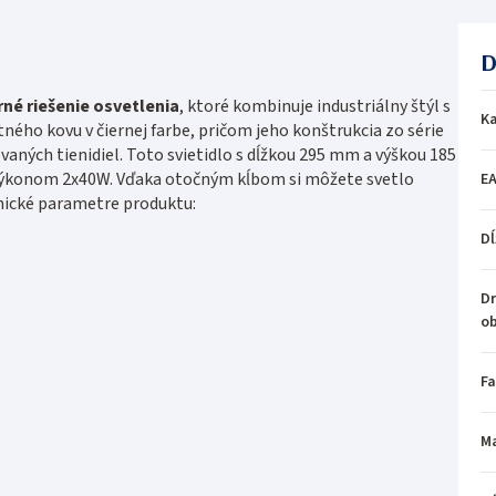
D
né riešenie osvetlenia
, ktoré kombinuje industriálny štýl s
Ka
tného kovu v čiernej farbe, pričom jeho konštrukcia zo série
ých tienidiel. Toto svietidlo s dĺžkou 295 mm a výškou 185
a výkonom 2x40W. Vďaka otočným kĺbom si môžete svetlo
E
nické parametre produktu:
Dĺ
Dr
o
Fa
Ma