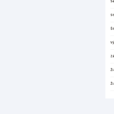
Sé
St
Št
V
Z
Ži
Ži