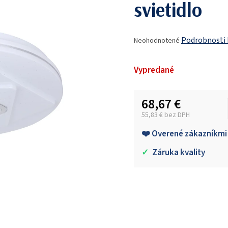
svietidlo
Priemerné
Podrobnosti
Neohodnotené
hodnotenie
produktu
je
Vypredané
0,0
z
5
68,67 €
hviezdičiek.
55,83 € bez DPH
Jednotková cena:
❤️ Overené zákazníkmi
✓
Záruka kvality