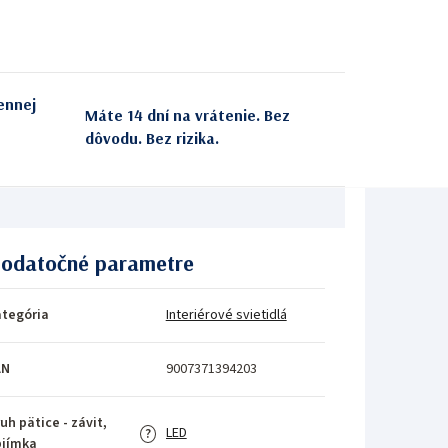
ennej
Máte 14 dní na vrátenie. Bez
dôvodu. Bez rizika.
odatočné parametre
tegória
Interiérové svietidlá
AN
9007371394203
uh pätice - závit,
LED
?
bjímka