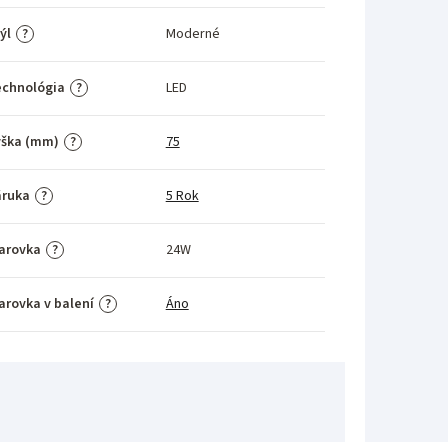
ýl
Moderné
?
echnológia
LED
?
ýška (mm)
75
?
áruka
5 Rok
?
arovka
24W
?
arovka v balení
Áno
?