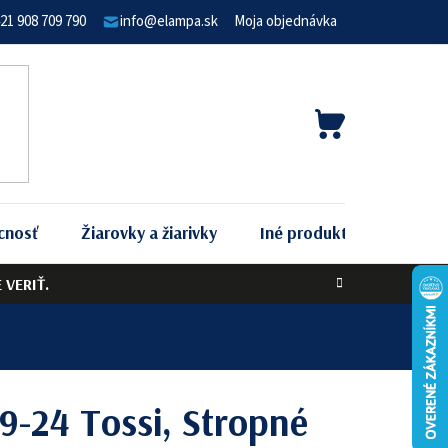
21 908 709 790
info@elampa.sk
Moja objednávka
NÁKUPNÝ
KOŠÍK
cnosť
Žiarovky a žiarivky
Iné produkty
Podľa 
VERIŤ.
9-24 Tossi, Stropné