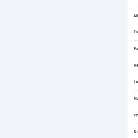
En
Fa
Fa
Ke
L
Ma
P
St