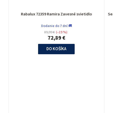
Rabalux 72359 Ramira Zavesné svietidlo
Dodanie do 7 dní 🚚
89,99 €
(–19 %)
72,89 €
DO KOŠÍKA