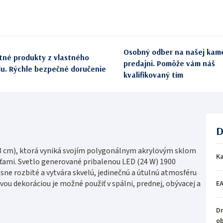
Osobný odber na našej kam
itné produkty z vlastného
predajni. Pomôže vám náš
du. Rýchle bezpečné doručenie
kvalifikovaný tím
D
 cm), ktorá vyniká svojím polygonálnym akrylovým sklom
Ka
ami. Svetlo generované pribalenou LED (24 W) 1900
ásne rozbité a vytvára skvelú, jedinečnú a útulnú atmosféru
ivou dekoráciou je možné použiť v spálni, prednej, obývacej a
E
Dr
o