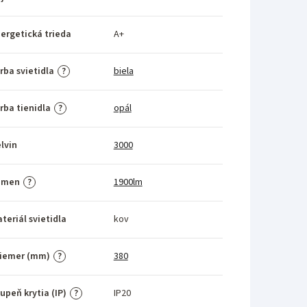
ergetická trieda
A+
rba svietidla
biela
?
rba tienidla
opál
?
lvin
3000
umen
1900lm
?
teriál svietidla
kov
riemer (mm)
380
?
upeň krytia (IP)
IP20
?