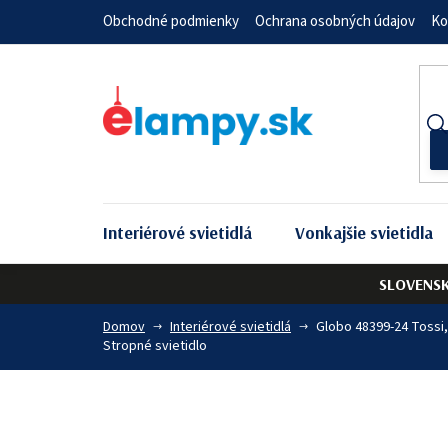
Prejsť
Obchodné podmienky
Ochrana osobných údajov
Ko
na
obsah
Interiérové svietidlá
Vonkajšie svietidla
SLOVENS
Domov
Interiérové svietidlá
Globo 48399-24 Tossi,
Stropné svietidlo