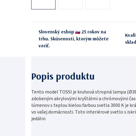
Slovenský eshop
25 rokov na
Kval
trhu. Skúsenosti, ktorým môžete
skla
veriť.
Tento model TOSSI je kruhová stropná lampa (Ø38
zdobeným akrylovými kryštálmi a chrómovými časť
lúmenov s teplou bielou farbou svetla 3000 K je kr
vo vašej domácnosti. Toto interiérové svetlo s iskr
jedálni.