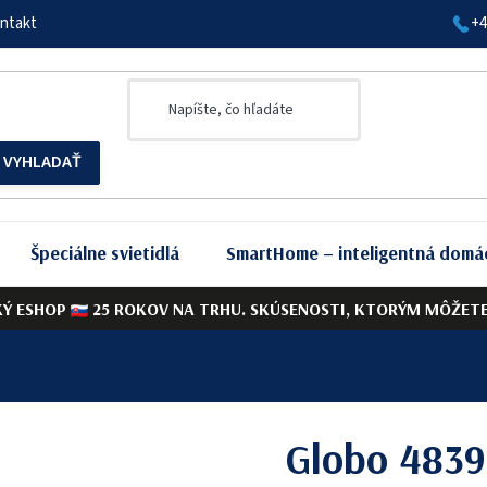
ntakt
+4
Špeciálne svietidlá
SmartHome – inteligentná domá
KÝ ESHOP
25 ROKOV NA TRHU. SKÚSENOSTI, KTORÝM MÔŽETE 
Globo 4839