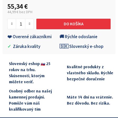
55,34 €
44,99 € bez DPH
Jednotková cena:
DO KOŠÍKA
❤️ Overené zákazníkmi
🚚 Rýchle odoslanie
✓
Záruka kvality
🇸🇰 Slovenský e-shop
Slovenský eshop
25
Kvalitné produkty z
rokov na trhu.
vlastného skladu. Rýchle
Skúsenosti, ktorým
bezpečné doručenie
môžete veriť.
Osobný odber na našej
kamennej predajni.
Máte 14 dní na vrátenie.
Pomôže vám náš
Bez dôvodu. Bez rizika.
kvalifikovaný tím