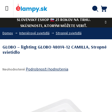
Prejsť
na
obsah
NÁ
Hľadať
SLOVENSKÝ ESHOP
25 ROKOV NA TRHU.
KO
SKÚSENOSTI, KTORÝM MÔŽETE VERIŤ.
Domov
Interiérové svietidlá
Stropné svietidlá
GLOBO – lighting GLOBO 48014-12 CAMILLA, Stropné
svietidlo
Priemerné
Podrobnosti hodnotenia
Neohodnotené
hodnotenie
produktu
je
0,0
z
5
hviezdičiek.