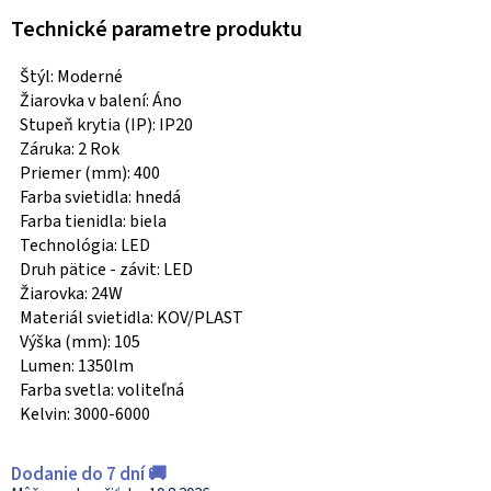
Technické parametre produktu
Štýl: Moderné
Žiarovka v balení: Áno
Stupeň krytia (IP): IP20
Záruka: 2 Rok
Priemer (mm): 400
Farba svietidla: hnedá
Farba tienidla: biela
Technológia: LED
Druh pätice - závit: LED
Žiarovka: 24W
Materiál svietidla: KOV/PLAST
Výška (mm): 105
Lumen: 1350lm
Farba svetla: voliteľná
Kelvin: 3000-6000
Dodanie do 7 dní 🚚