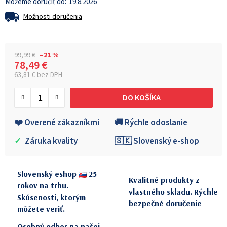
19.8.2026
Možnosti doručenia
99,99 €
–21 %
78,49 €
63,81 € bez DPH
Jednotková cena:
DO KOŠÍKA
❤️ Overené zákazníkmi
🚚 Rýchle odoslanie
✓
Záruka kvality
🇸🇰 Slovenský e-shop
Slovenský eshop
25
Kvalitné produkty z
rokov na trhu.
vlastného skladu. Rýchle
Skúsenosti, ktorým
bezpečné doručenie
môžete veriť.
Osobný odber na našej