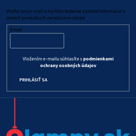
t
i
Vložte svoj e-mail a my Vám budeme zasielať informácie o
e
nových produktoch na našom e-shope.
Email
Vložením e-mailu súhlasíte s
podmienkami
ochrany osobných údajov
PRIHLÁSIŤ SA