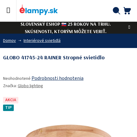
Prejsť
na
obsah
NÁ
Hľadať
SLOVENSKÝ ESHOP
25 ROKOV NA TRHU.
KO
SKÚSENOSTI, KTORÝM MÔŽETE VERIŤ.
Domov
Interiérové svietidlá
GLOBO 41745-24 RAINER Stropné svietidlo
Priemerné
Podrobnosti hodnotenia
Neohodnotené
hodnotenie
Značka:
Globo lighting
produktu
je
0,0
AKCIA
z
TIP
5
hviezdičiek.