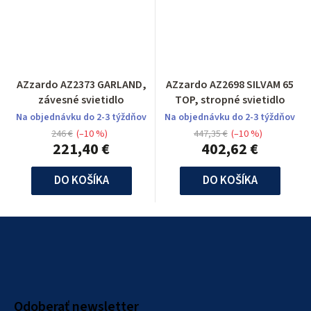
AZzardo AZ2373 GARLAND,
AZzardo AZ2698 SILVAM 65
závesné svietidlo
TOP, stropné svietidlo
Na objednávku do 2-3 týždňov
Na objednávku do 2-3 týždňov
246 €
(–10 %)
447,35 €
(–10 %)
221,40 €
402,62 €
DO KOŠÍKA
DO KOŠÍKA
Z
á
p
ä
Odoberať newsletter