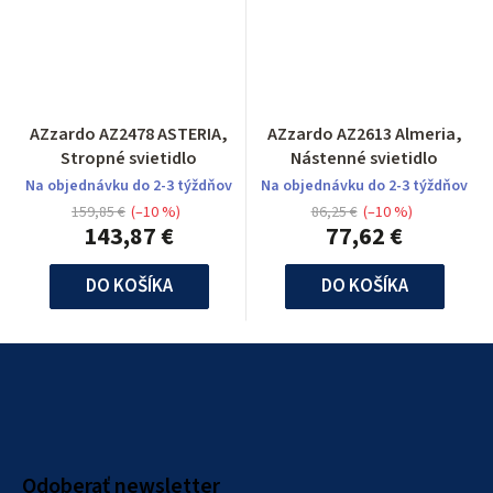
AZzardo AZ2478 ASTERIA,
AZzardo AZ2613 Almeria,
Stropné svietidlo
Nástenné svietidlo
Na objednávku do 2-3 týždňov
Na objednávku do 2-3 týždňov
159,85 €
(–10 %)
86,25 €
(–10 %)
143,87 €
77,62 €
DO KOŠÍKA
DO KOŠÍKA
Z
á
p
ä
Odoberať newsletter