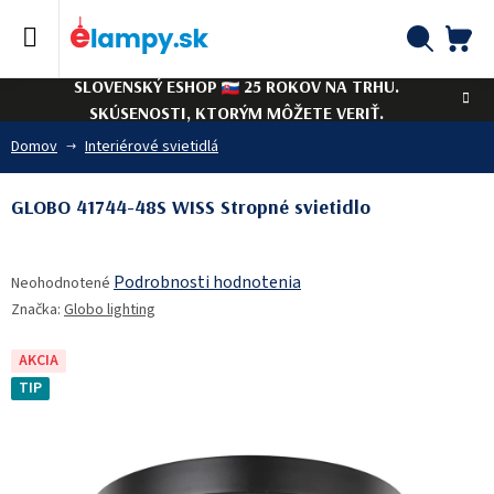
Prejsť
na
obsah
NÁ
Hľadať
SLOVENSKÝ ESHOP
25 ROKOV NA TRHU.
KO
SKÚSENOSTI, KTORÝM MÔŽETE VERIŤ.
Domov
Interiérové svietidlá
GLOBO 41744-48S WISS Stropné svietidlo
Priemerné
Podrobnosti hodnotenia
Neohodnotené
hodnotenie
Značka:
Globo lighting
produktu
je
0,0
AKCIA
z
TIP
5
hviezdičiek.