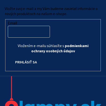
t
i
Vložte svoj e-mail a my Vám budeme zasielať informácie o
e
nových produktoch na našom e-shope.
Email
Vložením e-mailu súhlasíte s
podmienkami
ochrany osobných údajov
PRIHLÁSIŤ SA