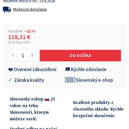
19.8.2026
Možnosti doručenia
151,99 €
–21 %
119,31 €
97 € bez DPH
Jednotková cena:
DO KOŠÍKA
❤️ Overené zákazníkmi
🚚 Rýchle odoslanie
✓
Záruka kvality
🇸🇰 Slovenský e-shop
Slovenský eshop
25
Kvalitné produkty z
rokov na trhu.
vlastného skladu. Rýchle
Skúsenosti, ktorým
bezpečné doručenie
môžete veriť.
Osobný odber na našej