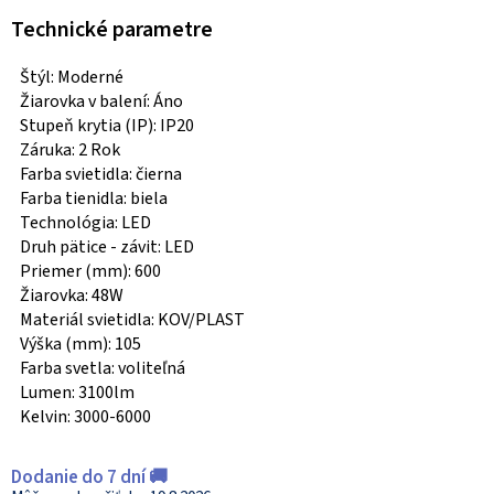
Technické parametre
Štýl: Moderné
Žiarovka v balení: Áno
Stupeň krytia (IP): IP20
Záruka: 2 Rok
Farba svietidla: čierna
Farba tienidla: biela
Technológia: LED
Druh pätice - závit: LED
Priemer (mm): 600
Žiarovka: 48W
Materiál svietidla: KOV/PLAST
Výška (mm): 105
Farba svetla: voliteľná
Lumen: 3100lm
Kelvin: 3000-6000
Dodanie do 7 dní 🚚