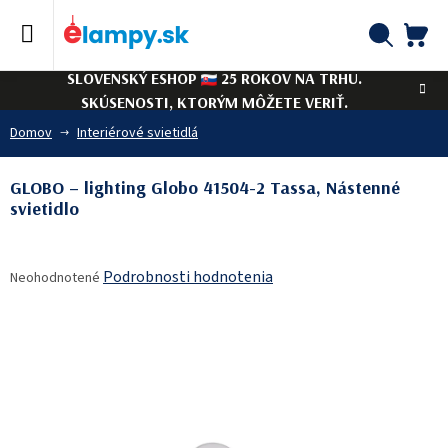
Prejsť
na
obsah
NÁ
Hľadať
SLOVENSKÝ ESHOP
25 ROKOV NA TRHU.
KO
SKÚSENOSTI, KTORÝM MÔŽETE VERIŤ.
Domov
Interiérové svietidlá
GLOBO – lighting Globo 41504-2 Tassa, Nástenné
svietidlo
Priemerné
Podrobnosti hodnotenia
Neohodnotené
hodnotenie
produktu
je
0,0
z
5
hviezdičiek.