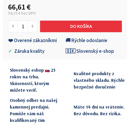
66,61 €
54,15 € bez DPH
Jednotková cena:
DO KOŠÍKA
❤️ Overené zákazníkmi
🚚 Rýchle odoslanie
✓
Záruka kvality
🇸🇰 Slovenský e-shop
Slovenský eshop
25
Kvalitné produkty z
rokov na trhu.
vlastného skladu. Rýchle
Skúsenosti, ktorým
bezpečné doručenie
môžete veriť.
Osobný odber na našej
kamennej predajni.
Máte 14 dní na vrátenie.
Pomôže vám náš
Bez dôvodu. Bez rizika.
kvalifikovaný tím