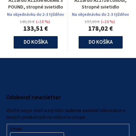
AZzardo AZ2556 NOEMIE 3
AZzardo AZ2716 Collodi,
POUND, stropné svietidlo
Stropné svietidlo
Na objednávku do 2-3 týždňov
Na objednávku do 2-3 týždňov
148,35 €
(–10 %)
197,80 €
(–10 %)
133,51 €
178,02 €
DO KOŠÍKA
DO KOŠÍKA
Z
á
p
ä
Odoberať newsletter
t
i
Vložte svoj e-mail a my Vám budeme zasielať informácie o
e
nových produktoch na našom e-shope.
Email