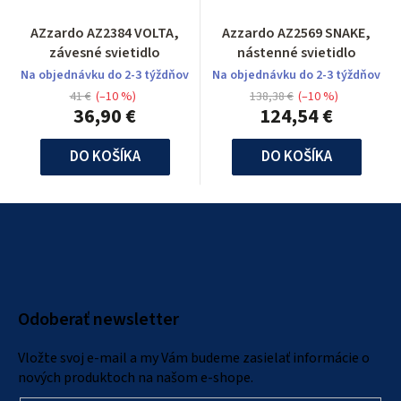
AZzardo AZ2384 VOLTA,
Azzardo AZ2569 SNAKE,
závesné svietidlo
nástenné svietidlo
Na objednávku do 2-3 týždňov
Na objednávku do 2-3 týždňov
41 €
(–10 %)
138,38 €
(–10 %)
36,90 €
124,54 €
DO KOŠÍKA
DO KOŠÍKA
Z
á
p
ä
Odoberať newsletter
t
i
Vložte svoj e-mail a my Vám budeme zasielať informácie o
e
nových produktoch na našom e-shope.