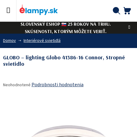
Prejsť
na
obsah
NÁ
Hľadať
SLOVENSKÝ ESHOP
25 ROKOV NA TRHU.
KO
SKÚSENOSTI, KTORÝM MÔŽETE VERIŤ.
Domov
Interiérové svietidlá
GLOBO – lighting Globo 41386-16 Connor, Stropné
svietidlo
Priemerné
Podrobnosti hodnotenia
Neohodnotené
hodnotenie
produktu
je
0,0
z
5
hviezdičiek.