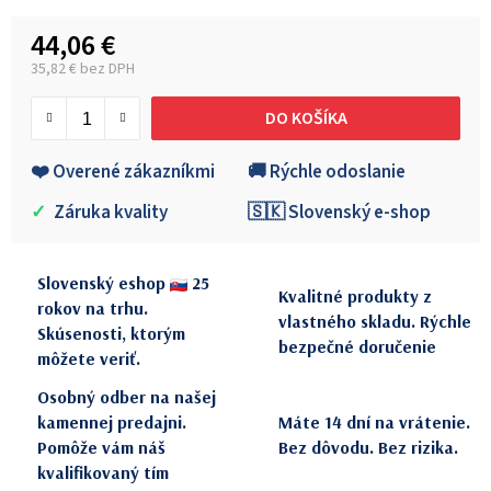
44,06 €
35,82 € bez DPH
Jednotková cena:
DO KOŠÍKA
❤️ Overené zákazníkmi
🚚 Rýchle odoslanie
✓
Záruka kvality
🇸🇰 Slovenský e-shop
Slovenský eshop
25
Kvalitné produkty z
rokov na trhu.
vlastného skladu. Rýchle
Skúsenosti, ktorým
bezpečné doručenie
môžete veriť.
Osobný odber na našej
kamennej predajni.
Máte 14 dní na vrátenie.
Pomôže vám náš
Bez dôvodu. Bez rizika.
kvalifikovaný tím