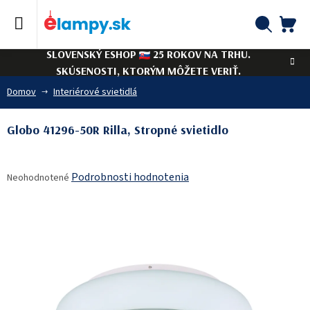
Prejsť
na
obsah
NÁ
Hľadať
SLOVENSKÝ ESHOP
25 ROKOV NA TRHU.
KO
SKÚSENOSTI, KTORÝM MÔŽETE VERIŤ.
Domov
Interiérové svietidlá
Globo 41296-50R Rilla, Stropné svietidlo
Priemerné
Podrobnosti hodnotenia
Neohodnotené
hodnotenie
produktu
je
0,0
z
5
hviezdičiek.