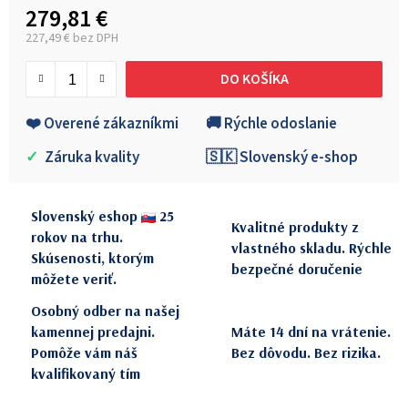
279,81 €
227,49 € bez DPH
Jednotková cena:
DO KOŠÍKA
❤️ Overené zákazníkmi
🚚 Rýchle odoslanie
✓
Záruka kvality
🇸🇰 Slovenský e-shop
Slovenský eshop
25
Kvalitné produkty z
rokov na trhu.
vlastného skladu. Rýchle
Skúsenosti, ktorým
bezpečné doručenie
môžete veriť.
Osobný odber na našej
kamennej predajni.
Máte 14 dní na vrátenie.
Pomôže vám náš
Bez dôvodu. Bez rizika.
kvalifikovaný tím