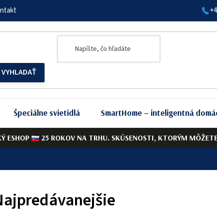
ntakt
+4
Špeciálne svietidlá
SmartHome – inteligentná domá
KÝ ESHOP
25 ROKOV NA TRHU. SKÚSENOSTI, KTORÝM MÔŽETE 
Najpredávanejšie