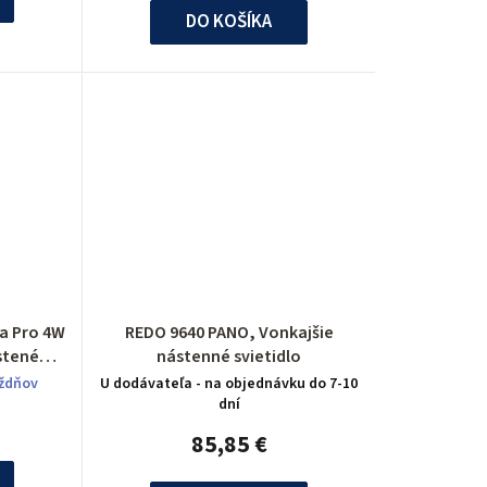
u
DO KOŠÍKA
k
t
o
v
ba Pro 4W
REDO 9640 PANO, Vonkajšie
stené
nástenné svietidlo
ýždňov
U dodávateľa - na objednávku do 7-10
dní
85,85 €