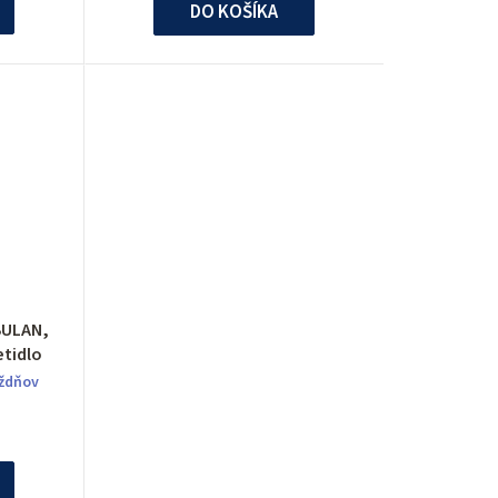
DO KOŠÍKA
BULAN,
etidlo
ýždňov