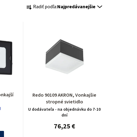
R
Radiť podľa:
Najpredávanejšie
a
d
e
n
i
e
p
Redo 90109 AKRON, Vonkajšie
r
stropné svietidlo

U dodávateľa - na objednávku do 7-10
o
dní
d
76,25 €