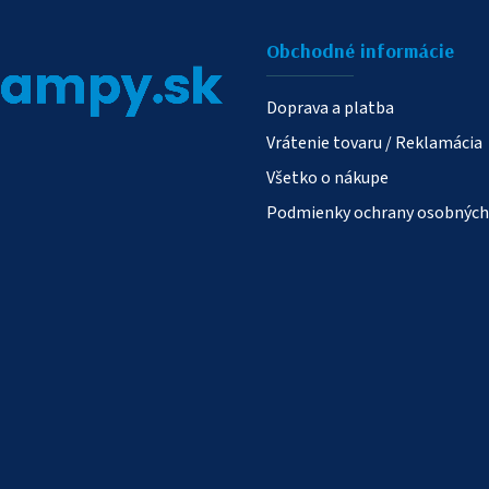
v
ý
Obchodné informácie
p
i
Doprava a platba
s
Vrátenie tovaru / Reklamácia
u
Všetko o nákupe
Podmienky ochrany osobných