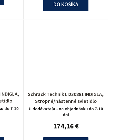
DO KOŠÍKA
,
Schrack Technik LI230881 INDIGLA,
etidlo
Stropné/nástenné svietidlo
ku do 7-10
U dodávateľa - na objednávku do 7-10
dní
174,16 €