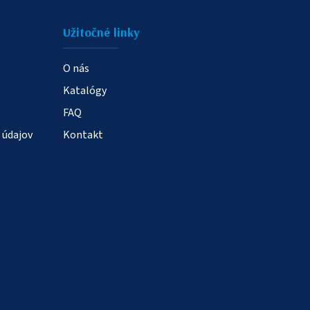
Užitočné linky
O nás
Katalógy
FAQ
 údajov
Kontakt