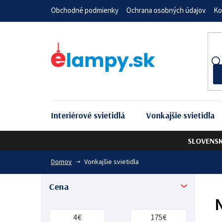
Prejsť
Obchodné podmienky
Ochrana osobných údajov
Ko
na
obsah
Interiérové svietidlá
Vonkajšie svietidla
SLOVENS
Domov
Vonkajšie svietidla
B
Cena
o
4
€
175
€