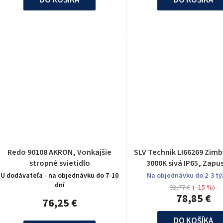
u
k
o
v
Redo 90108 AKRON, Vonkajšie
SLV Technik LI66269 Zim
stropné svietidlo
3000K sivá IP65, Zapu
svietidlo
U dodávateľa - na objednávku do 7-10
Na objednávku do 2-3 t
dní
92,77 €
(–15 %)
78,85 €
76,25 €
DO KOŠÍKA