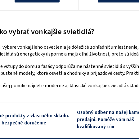
O
v
ko vybrať vonkajšie svietidlá?
l
á
i výbere vonkajšieho osvetlenia je dôležité zohľadniť umiestnenie,
d
ietidlá sú energeticky úsporné a majú dlhú životnosť, preto sú id
a
e vstupy do domu a fasády odporúčame nástenné svietidlá s vyšším 
c
pustené modely, ktoré osvetlia chodníky a príjazdové cesty. Prakt
i
našej ponuke nájdete moderné aj klasické vonkajšie svietidlá skl
e
p
r
Osobný odber na našej kam
v
né produkty z vlastného skladu.
predajni. Pomôže vám náš
e bezpečné doručenie
k
kvalifikovaný tím
y