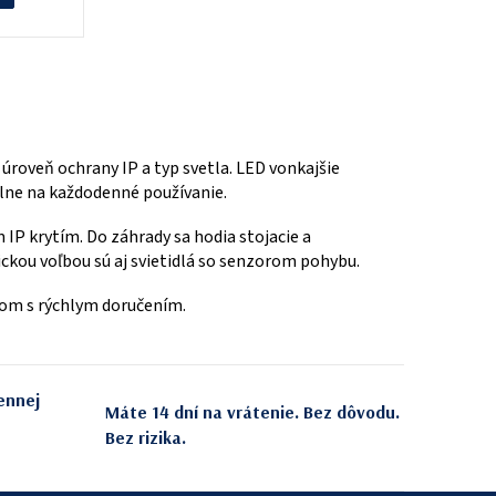
 úroveň ochrany IP a typ svetla. LED vonkajšie
eálne na každodenné používanie.
IP krytím. Do záhrady sa hodia stojacie a
ickou voľbou sú aj svietidlá so senzorom pohybu.
adom s rýchlym doručením.
ennej
Máte 14 dní na vrátenie. Bez dôvodu.
Bez rizika.