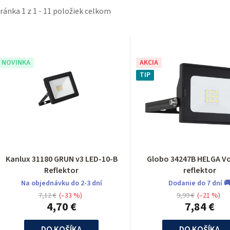
tránka
1
z
1
-
11
položiek celkom
V
ý
NOVINKA
AKCIA
TIP
p
p
Kanlux 31180 GRUN v3 LED-10-B
Globo 34247B HELGA Vonkajší
Reflektor
reflektor
o
Na objednávku do 2-3 dní
Dodanie do 7 dní 
7,12 €
(–33 %)
9,99 €
(–21 %)
d
4,70 €
7,84 €
DO KOŠÍKA
DO KOŠÍKA